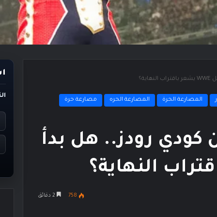
اس
ية؟
ال
المصارعة الحرة
المصارعة الحره
مصارعة حرة
كودي رودز.. هل بدأ
758
2 دقائق