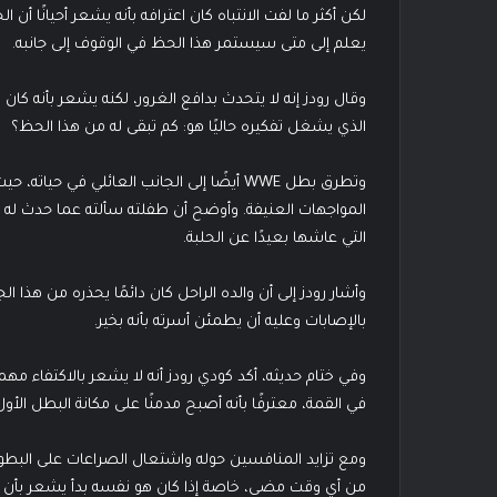
لكن أكثر ما لفت الانتباه كان اعترافه بأنه يشعر أحيانًا أ
يعلم إلى متى سيستمر هذا الحظ في الوقوف إلى جانبه.
وقال رودز إنه لا يتحدث بدافع الغرور، لكنه يشعر بأنه ك
الذي يشغل تفكيره حاليًا هو: كم تبقى له من هذا الحظ؟
وتطرق بطل WWE أيضًا إلى الجانب العائلي ف
المواجهات العنيفة. وأوضح أن طفلته سألته عما حدث له 
التي عاشها بعيدًا عن الحلبة.
وأشار رودز إلى أن والده الراحل كان دائمًا يحذره من هذا 
بالإصابات وعليه أن يطمئن أسرته بأنه بخير.
وفي ختام حديثه، أكد كودي رودز أنه لا يشعر بالاكتفاء مه
في القمة، معترفًا بأنه أصبح مدمنًا على مكانة البطل الأول دا
ومع تزايد المنافسين حوله واشتعال الصراعات على البطو
من أي وقت مضى، خاصة إذا كان هو نفسه بدأ يشعر بأن الحظ