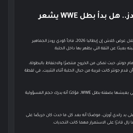
🔥 اعتراف صادم من كودي رودز.. هل بدأ بطل WWE يشعر
رغم نجاحه في الاحتفاظ ببطولة WWE العالمية الموحدة خلال عرض كلاش إن إيطاليا 2026، فاجأ كودي رودز الجماهير
عيدًا عن الثقة التي يظهر بها داخل الحلبة.
 جونثر، حيث تمكن من الخروج منتصرًا والاحتفاظ بالبطولة،
 قدم جونثر كانت قريبة من حبال الحلبة أثناء التثبيت، في لقطة
وخلال مقابلة تلفزيونية، تحدث كودي رودز عن الضغوط التي يعيشها بصفته بطل WWE، مؤكدًا أنه يدرك حجم المسؤولية
 يد راندي أورتن، موضحًا أنه بعد كل ما حدث كان حريصًا على
 زال قادرًا على الاستمرار مهما كانت التحديات.