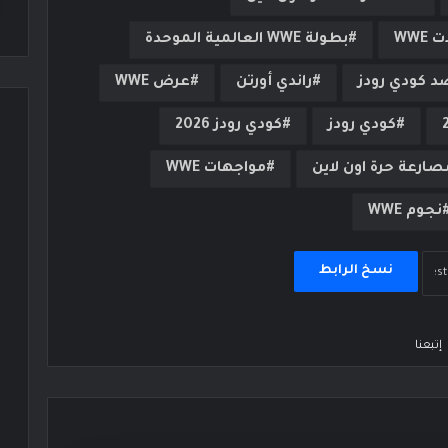
WWE
بطولة WWE العالمية الموحدة
د كودي رودز
راندي أورتن
عرض WWE
كودي رودز
كودي رودز 2026
صارعة حرة اون لاين
مواجهات WWE
نجوم WWE
نسخ الرابط
إتبعنا