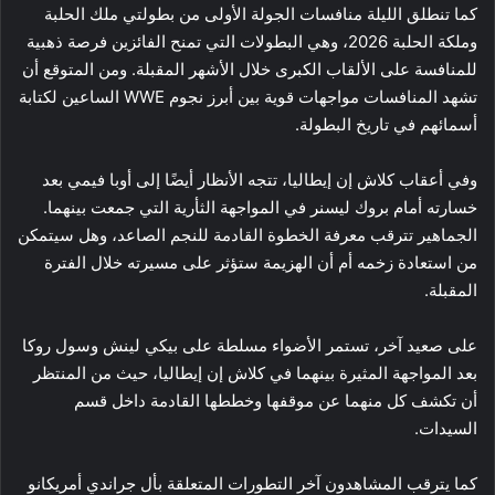
كما تنطلق الليلة منافسات الجولة الأولى من بطولتي ملك الحلبة
وملكة الحلبة 2026، وهي البطولات التي تمنح الفائزين فرصة ذهبية
للمنافسة على الألقاب الكبرى خلال الأشهر المقبلة. ومن المتوقع أن
تشهد المنافسات مواجهات قوية بين أبرز نجوم WWE الساعين لكتابة
أسمائهم في تاريخ البطولة.
وفي أعقاب كلاش إن إيطاليا، تتجه الأنظار أيضًا إلى أوبا فيمي بعد
خسارته أمام بروك ليسنر في المواجهة الثأرية التي جمعت بينهما.
الجماهير تترقب معرفة الخطوة القادمة للنجم الصاعد، وهل سيتمكن
من استعادة زخمه أم أن الهزيمة ستؤثر على مسيرته خلال الفترة
المقبلة.
على صعيد آخر، تستمر الأضواء مسلطة على بيكي لينش وسول روكا
بعد المواجهة المثيرة بينهما في كلاش إن إيطاليا، حيث من المنتظر
أن تكشف كل منهما عن موقفها وخططها القادمة داخل قسم
السيدات.
كما يترقب المشاهدون آخر التطورات المتعلقة بأل جراندي أمريكانو