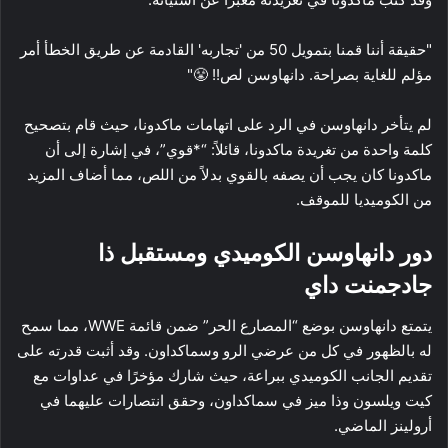
"حقيقة أننا قمنا بتمويل 50 من 'تجاربه' القادمة عن طريق الخطأ أمر
مؤلم للغاية بصراحة. دانهاوسن لص!! 😤"
لم يتأخر دانهاوسن في الرد على اتهامات ماكدونا، حيث قام بتصحيح
كلمة واحدة من تغريدة ماكدونا، قائلاً: “*قوي”، في إشارة إلى أن
ماكدونا كان يجب أن يصفه بالقوي بدلاً من اللص، مما أضاف المزيد
من الكوميديا للموقف.
دور دانهاوسن الكوميدي ومستقبل ذا
جادجمنت داي
يتمتع دانهاوسن بوضع “المصارع الحر” ضمن قائمة WWE، مما سمح
له بالظهور في كل من عرضي الرو وسماكداون. وقد أثبت قدرته على
تقديم الجانب الكوميدي ببراعة، حيث شارك مؤخرًا في عداوات مع
كيت ويلسون وذا ميز في سماكداون، وحقق انتصارات عليهما في
أرولينز الماضي.