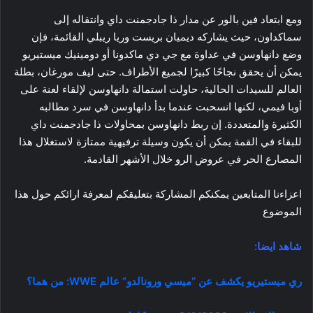
ومع ابتعاد فين بالور عن مدار ذا جادجمنت داي وانتقاله إلى
سماكداون، حيث يشاركه ديميان بريست وريا ريبلي القائمة، فإن
وضع دانهاوسن في عداوة مع جي دي ماكدونا أو دومينيك ميستيريو
يمكن أن يحقق نجاحًا كبيرًا لجميع الأطراف. حتى ليف مورغان، بطلة
العالم للسيدات الحالية، حاولت استمالة دانهاوسن لإلقاء لعنة على
أوبا فيمي، لكنها انسحبت عندما بدأ دانهاوسن في سرد مطالبه
الكثيرة والمتعددة. إن ربط دانهاوسن بمحاولات ذا جادجمنت داي
للبقاء في القمة يمكن أن يكون وسيلة ترفيهية ممتازة لاستغلال هذا
المصارع الحر في عروض الرو خلال الأشهر القادمة.
اعزاءنا المتابعين يمكنكم المشاركة بتعليقكم لمعرفة ارائكم حول هذا
الموضوع
شاهد ايضا:
ري ميستيريو يكشف عن “ميسي ورونالدو” عالم WWE: من هما؟