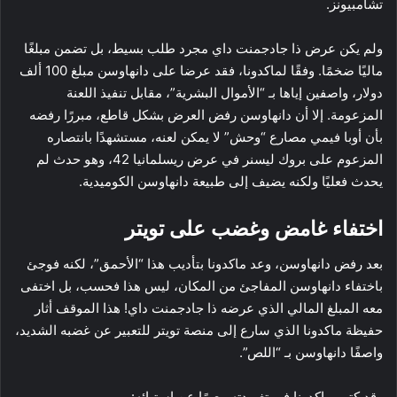
تشامبيونز.
ولم يكن عرض ذا جادجمنت داي مجرد طلب بسيط، بل تضمن مبلغًا
ماليًا ضخمًا. وفقًا لماكدونا، فقد عرضا على دانهاوسن مبلغ 100 ألف
دولار، واصفين إياها بـ “الأموال البشرية”، مقابل تنفيذ اللعنة
المزعومة. إلا أن دانهاوسن رفض العرض بشكل قاطع، مبررًا رفضه
بأن أوبا فيمي مصارع “وحش” لا يمكن لعنه، مستشهدًا بانتصاره
المزعوم على بروك ليسنر في عرض ريسلمانيا 42، وهو حدث لم
يحدث فعليًا ولكنه يضيف إلى طبيعة دانهاوسن الكوميدية.
اختفاء غامض وغضب على تويتر
بعد رفض دانهاوسن، وعد ماكدونا بتأديب هذا “الأحمق”، لكنه فوجئ
باختفاء دانهاوسن المفاجئ من المكان، ليس هذا فحسب، بل اختفى
معه المبلغ المالي الذي عرضه ذا جادجمنت داي! هذا الموقف أثار
حفيظة ماكدونا الذي سارع إلى منصة تويتر للتعبير عن غضبه الشديد،
واصفًا دانهاوسن بـ “اللص”.
وقد كتب ماكدونا في تغريدته معبرًا عن استيائه: