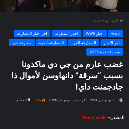
الرئيسية
/
wwe
wwe
أخبار WWE
اخبار المصارعة
اخر اخبار المصارعة
اخر الاخبار
المصارعة الحرة
المصارعة الحره
مصارعة حرة
مصارعة حرة 2026
غضب عارم من جي دي ماكدونا
بسبب “سرقة” دانهاوسن لأموال ذا
جادجمنت داي!
يونيو 17, 2026
آخر تحديث: يونيو 17, 2026
535
2 دقائق
المصدر:-
WrestleTalk