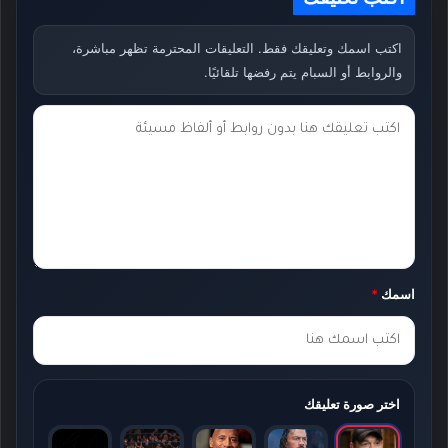
اكتب اسمك وتعليقك فقط. التعليقات المحترمة تظهر مباشرة،
والروابط أو السبام يتم رفضها تلقائيًا.
ت
ع
ل
ي
ق
ك
اسمك
*
*
اختر صورة تعليقك