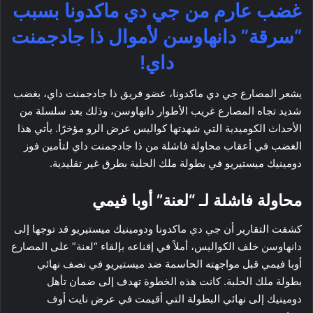
غضب عارم من جي دي ماكدونا بسبب
“سرقة” دانهاوسن لأموال ذا جادجمنت
داي!
يشعر المصارع جي دي ماكدونا، عضو فريق ذا جادجمنت داي، بغضب
شديد تجاه المصارع غريب الأطوار دانهاوسن، وذلك بعد سلسلة من
الأحداث الكوميدية التي شهدتها كواليس عرض الرو مؤخرًا. يأتي هذا
الغضب في أعقاب محاولة فاشلة من ذا جادجمنت داي لتأمين فوز
دومينيك ميستيريو في بطولة ملك الحلبة بطرق غير تقليدية.
محاولة فاشلة لـ “لعنة” أوبا فيمي
كشفت التقارير أن جي دي ماكدونا ودومينيك ميستيريو قد توجها إلى
دانهاوسن خلف الكواليس، أملاً في إقناعه بإلقاء “لعنة” على المصارع
أوبا فيمي قبل مواجهته الحاسمة ضد ميستيريو في نصف نهائي
بطولة ملك الحلبة. كانت هذه الخطوة تهدف إلى ضمان تأهل
دومينيك إلى نهائي البطولة التي أقيمت في عرض نايت أوف