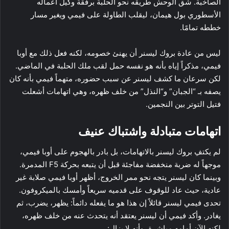
الصاخبة. شق الوحش طريقه نحو الحلبة برفقة وكيل أعماله
الأسطوري بول هيمان، ليقلب الطاولة على فيمي ويغير مسار
خططه تمامًا.
ليس من عادة بروك ليسنر أن يهنئ خصومه، لكنه فعل ذلك مع أوبا
فيمي، مذكراً إياه بأنه هو نفسه حمل لقب ملك الحلبة في الماضي.
لكن سرعان ما كشف ليسنر عن سبب حضوره، متهماً فيمي بأنه كان
يصفه بـ “الجبان” و“النذل” من خلف ظهره، وهي اتهامات أشعلت
فتيل التوتر بين النجمين.
اتهامات متبادلة واشتباك عنيف
لم يكتفِ بروك ليسنر بالاتهامات، بل بادر بالهجوم على أوبا فيمي،
موجهاً له ضربة منخفضة مفاجئة قبل أن يتبعه بحركة F5 المدمرة.
وبينما كان ليسنر يتجه نحو ممر الخروج، أظهر أوبا فيمي صلابة غير
عادية، حيث عاد للوقوف على قدميه سريعاً وأمسك بالميكروفون.
تحدى فيمي ليسنر قائلاً إن هذا هو ما يفعله دائماً: يظهر، يضرب، ثم
يغادر. وأكد فيمي أن ليسنر يعتقد أنه يتحدث عنه من خلف ظهره،
لكنه الآن أمامه مباشرة، وأنه لا يزال: