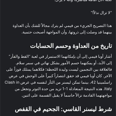
“لا تزال نذلاً!”
هذا التصريح الجريء من فيمي لم يترك مجالاً للشك بأن العداوة
بينهما قد وصلت إلى ذروتها، وأن المواجهة أصبحت حتمية.
تاريخ من العداوة وحسم الحسابات
أشار أوبا فيمي إلى أن بإمكانهما الاستمرار في لعبة “القط والفأر”
إلى الأبد، أو يمكنهما حسم الأمور بشكل نهائي في سمر سلام.
فالعلاقة بين النجمين ليست وليدة اللحظة؛ فكلاهما يمتلك فوزاً على
الآخر. كان أوبا فيمي قد حقق انتصاراً كبيراً على الوحش في عرض
راسلمينيا 42، بينما تمكن ليسنر من الثأر لنفسه في عرض Clash in
Italy. هذه النتيجة المتعادلة 1-1 تزيد من حدة التوتر وتجعل من
مواجهتهما القادمة نزالاً حاسماً لا يقبل القسمة على اثنين.
شرط ليسنر القاسي: الجحيم في القفص