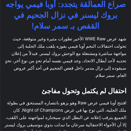
صراع العمالقة يتجدد: أوبا فيمي يواجه
بروك ليسنر في نزال الجحيم في
القفص بـ سمر سلام!
شهد عرض WWE Raw الأخير تطورات مثيرة وغير متوقعة، حيث
تحولت احتفالات النجم أوبا فيمي بفوزه بلقب ملك الحلبة إلى
مواجهة مباشرة ومشتعلة مع الوحش بروك ليسنر. فبدلاً من إعلان
تحديه لأحد أبطال الاتحاد، وجد فيمي نفسه أمام تحدٍ من نوع آخر، تحدٍ
سيقوده إلى نزال مدمر داخل قفص الجحيم في أحد أكبر عروض
العام، سمر سلام.
احتفال لم يكتمل وتحول مفاجئ
افتتح أوبا فيمي عرض Raw وهو يزهو بانتصاره المستحق في بطولة
ملك الحلبة، التي توج بها في عرض Night of Champions. كان
الجميع يترقب إعلانه عن البطل الذي سيختاره لمواجهته على اللقب،
إلا أن الأجواء الاحتفالية سرعان ما تبدلت بدوي موسيقى بروك ليسنر