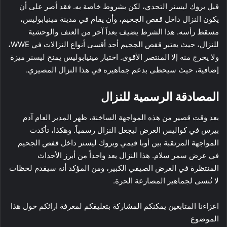
قبل بروك ليسنر التحدي، لكن بشروط خاصة به. فقد أصر على أن
يكون النزال داخل قفص الجحيم، وأن يقام في مدينة مينيابوليس،
مسقط رأسه. هذا الشرط يضيف بعداً آخر من العنف والوحشية
للنزال، حيث يعتبر قفص الجحيم أحد أقسى أنواع النزالات في WWE،
ولا يخرج منه إلا المنتصر الأقوى. اختيار مينيابوليس يمنح ليسنر ميزة
إضافية، حيث سيحظى بدعم جماهيره في هذا النزال المصيري.
المصادقة الرسمية للنزال
بعد وقت قصير من هذه المواجهة الساخنة، ظهر المدير العام آدم
بيرس في كواليس العرض ليجعل النزال رسمياً. وهكذا، تأكدت
المواجهة المرتقبة بين أوبا فيمي وبروك ليسنر داخل قفص الجحيم
في عرض سمر سلام. هذا النزال يعد واحداً من أبرز الأحداث
المنتظرة في العرض الصيفي الكبير، ومن المؤكد أنه سيقدم لحظات
لا تُنسى لجماهير المصارعة الحرة.
اعزاءنا المتابعين يمكنكم المشاركة بتعليقكم لمعرفة ارائكم حول هذا
الموضوع