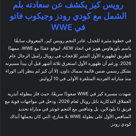
رويس كيز يكشف عن سعادته بلم
الشمل مع كودي رودز وجيكوب فاتو
في WWE
في خطوة مثيرة للجدل، غادر النجم رويس كيز، المعروف سابقًا
باسم باورهاوس هوبز في اتحاد AEW، ليوقع عقدًا مع WWE، ممهدًا
الطريق لظهوره الأول المثير للإعجاب في رويال رامبل الرجال عام
2026. ورغم أن ظهوره الأول استغرق ثلاثة أشهر قبل أن يبدأ مسيرته
بشكل رسمي ضمن قائمة سماك داون، إلا أن كيز لم ينظر إلى الوراء
منذ مباراته الفردية المتلفزة الأولى في 10 أرولينز.
شهدت مسيرة كيز في WWE صعودًا سريعًا، حيث فاز ببطولة أندريه
العملاق التذكارية باتل رويال لعام 2026، ودخل في مواجهات قوية مع
فريق ذا بلودلاين، بل وتنافس مع النجم غونثر في مباراة تحديد
المنافس الأول على بطولة WWE بلا منازع، التي كان يحملها آنذاك
كودي رودز.