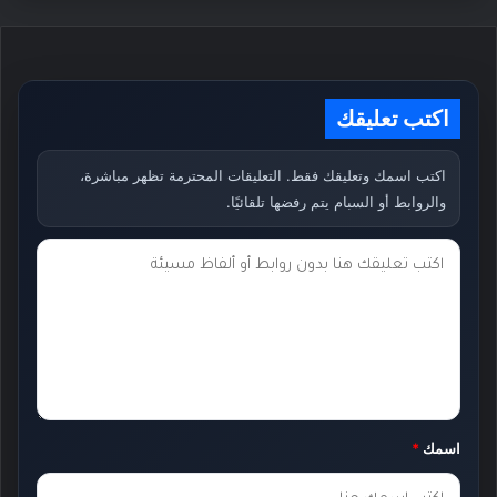
اكتب تعليقك
اكتب اسمك وتعليقك فقط. التعليقات المحترمة تظهر مباشرة،
والروابط أو السبام يتم رفضها تلقائيًا.
ت
ع
ل
ي
ق
ك
اسمك
*
*