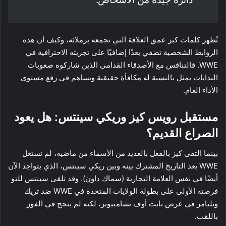
تُظهر كلمات كيز عمق العلاقة التي تجمعه بزملائه، وكيف أن هذه
الروابط الشخصية تضفي بعدًا إضافيًا على تجربته الاحترافية في
WWE. فالتنافس مع الأصدقاء القدامى الذين شاركوه صعوبات
البدايات يمثل بالنسبة له مكافأة حقيقية ويساهم في رفع مستوى
الأداء العام.
مستقبل رويس كيز وريكي سينتس: هل يعود
الصراع القديم؟
بينما التقى كيز بالفعل بالعديد من الأسماء من ماضيه، لم تستغل
WWE بعد التاريخ المشترك بينه وبين ريكي سينتس، الذي يتواجد الآن
أيضًا في نفس العلامة التجارية (سماك داون). وقد تلقى سينتس للتو
فرصته الأولى على بطولة الولايات المتحدة في WWE ضد تريك
ويليامز في عرض نايت أوف تشامبيونز، لكنه لم ينجح في الفوز
باللقب.