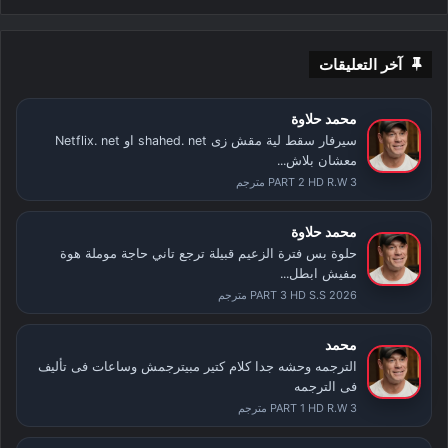
آخر التعليقات
محمد حلاوة
سيرفار سقط لية مقش زى shahed. net او Netflix. net
معشان بلاش...
PART 2 HD R.W 3 مترجم
محمد حلاوة
حلوة بس فترة الزعيم قبيلة ترجع تاني حاجة موملة هوة
مفيش ابطل...
PART 3 HD S.S 2026 مترجم
محمد
الترجمه وحشه جدا كلام كتير مبيترجمش وساعات فى تأليف
فى الترجمه
PART 1 HD R.W 3 مترجم