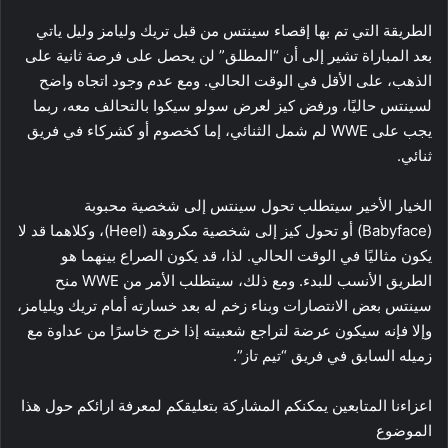
الطريقة التي تم بها إقصاء سينتس من قبل تريك وليامز وليل ياتي
بعد المباراة تشير إلى أن “المطلق” لن يحصل على فرصة ثانية على
الذهب، على الأقل في الوقت الحالي. ومع عدم وجود اتجاه واضح
لسينتس حاليًا، ورفض كيز لعرض سولو سيكوا بالتحالف معه، ربما
يجب على WWE لم شمل الثنائي، إما كخصوم أو كشركاء في فريق
ثنائي.
الخيار الأخير سيتطلب تحول سينتس إلى شخصية محبوبة
(Babyface) أو تحول كيز إلى شخصية مكروهة (Heel)، وكلاهما قد لا
يكون مثاليًا في الوقت الحالي. لذا، قد يكون الصراع بينهما هو
الطريق الأنسب للبدء. ومع ذلك، سيتطلب الأمر من WWE منح
سينتس بعض الانتصارات وبناء زخم له بعد خسارته أمام تريك ويليامز،
وإلا فإنه سيكون عرضة لتراجع شعبيته إذا خرج خاسرًا من عداوة مع
زميله السابق في فريق “تيم تاز”.
اعزاءنا المتابعين يمكنكم المشاركة بتعليقكم لمعرفة ارائكم حول هذا
الموضوع