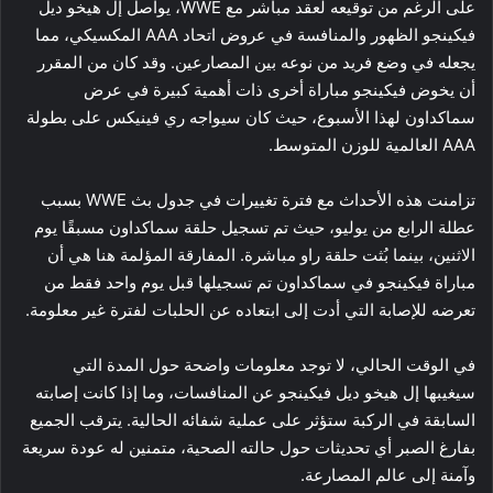
على الرغم من توقيعه لعقد مباشر مع WWE، يواصل إل هيخو ديل
فيكينجو الظهور والمنافسة في عروض اتحاد AAA المكسيكي، مما
يجعله في وضع فريد من نوعه بين المصارعين. وقد كان من المقرر
أن يخوض فيكينجو مباراة أخرى ذات أهمية كبيرة في عرض
سماكداون لهذا الأسبوع، حيث كان سيواجه ري فينيكس على بطولة
AAA العالمية للوزن المتوسط.
تزامنت هذه الأحداث مع فترة تغييرات في جدول بث WWE بسبب
عطلة الرابع من يوليو، حيث تم تسجيل حلقة سماكداون مسبقًا يوم
الاثنين، بينما بُثت حلقة راو مباشرة. المفارقة المؤلمة هنا هي أن
مباراة فيكينجو في سماكداون تم تسجيلها قبل يوم واحد فقط من
تعرضه للإصابة التي أدت إلى ابتعاده عن الحلبات لفترة غير معلومة.
في الوقت الحالي، لا توجد معلومات واضحة حول المدة التي
سيغيبها إل هيخو ديل فيكينجو عن المنافسات، وما إذا كانت إصابته
السابقة في الركبة ستؤثر على عملية شفائه الحالية. يترقب الجميع
بفارغ الصبر أي تحديثات حول حالته الصحية، متمنين له عودة سريعة
وآمنة إلى عالم المصارعة.