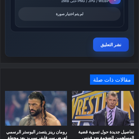
PNG / JPG / WEBP حتى 2MB
لم يتم اختيار صورة
مقالات ذات صلة
تفاصيل جديدة حول تسوية قضية
رومان رينز يتصدر البوستر الرسمي
المساهمين الضخمة ضد فينس
لعرض سيرفايفر سيريز بعد محطة