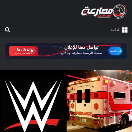
بح
القائمة