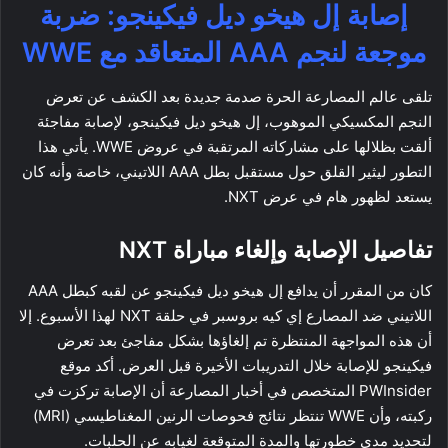
إصابة إل هيخو ديل فيكينجو: ضربة
موجعة لنجم AAA المتعاقد مع WWE
تلقى عالم المصارعة الحرة صدمة جديدة بعد الكشف عن تعرض
النجم المكسيكي الموهوب، إل هيخو ديل فيكينجو، لإصابة مفاجئة
ألقت بظلالها على مشاركاته المرتقبة في عروض WWE. يأتي هذا
التطور ليثير القلق حول مستقبل بطل AAA اللاتيني، خاصة وأنه كان
يستعد لظهور هام في عرض NXT.
تفاصيل الإصابة وإلغاء مباراة NXT
كان من المقرر أن يدافع إل هيخو ديل فيكينجو عن لقبه كبطل AAA
اللاتيني ضد المصارع إي كيه بروسبر في حلقة NXT لهذا الأسبوع. إلا
أن هذه المواجهة المنتظرة تم إلغاؤها بشكل مفاجئ بعد تعرض
فيكينجو للإصابة خلال التدريبات الأخيرة قبل العرض. أكد موقع
PWInsider المتخصص في أخبار المصارعة أن الإصابة تركزت في
ركبته، وأن WWE تنتظر نتائج فحوصات الرنين المغناطيسي (MRI)
لتحديد مدى خطورتها والمدة المتوقعة لغيابه عن الحلبات.