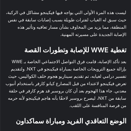
ليست هذه المرة الأولى التي يواجه فيها فيكينجو مشاكل في الركبة،
حيث سبق له الغياب لفترات طويلة بسبب إصابات سابقة في نفس
المنطقة، مما يزيد من المخاوف بشأن مسار تعافيه وتأثير هذه
الإصابة الجديدة على مسيرته المهنية.
تغطية WWE للإصابة وتطورات القصة
بعد تأكد الإصابة، قامت فرق التواصل الاجتماعي الخاصة بـ WWE
بإزالة جميع الترويجات الخاصة بمباراة فيكينجو في NXT. ولتقديم
تفسير درامي لغيابه، تم تقديم سيناريو هجوم خلف الكواليس، حيث
تعرض فيكينجو لاعتداء من قبل المصارع كيانو كارفر باستخدام أنبوب
معدني. جاء هذا الهجوم بعد أن كان بروسبر قد هزم كارفر في حلقة
سابقة من NXT، ليصرح بروسبر لاحقًا بأنه هاجم فيكينجو لأنه حرمه
من فرصة المنافسة على اللقب.
الوضع التعاقدي الفريد ومباراة سماكداون