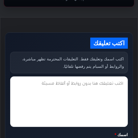
اكتب تعليقك
اكتب اسمك وتعليقك فقط. التعليقات المحترمة تظهر مباشرة،
والروابط أو السبام يتم رفضها تلقائيًا.
ت
ع
ل
ي
ق
ك
اسمك
*
*