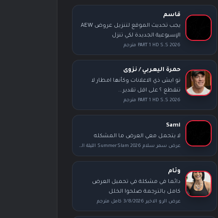
قاسم
يجب تحديث الموقع لتنزيل عروض AEW
الإسبوعية الجديدة لكي تنزل
PART 1 HD S.S 2026 مترجم
حمرة اليعربي / نزوى
تو ايش ذي الاعلانات وكأنها امطار لا
تنقطع ؟ على اقل تقدير...
PART 1 HD S.S 2026 مترجم
Sami
لا يتحمل معي العرض ما المشكله
عرض سمر سلام SummerSlam 2026 الليلة الثانية كامل مترجم
وئام
دائما في مشكلة في تحميل العرض
كامل بالترجمة صلحوا الخلل
عرض الرو الاخير 3/8/2026 كامل مترجم