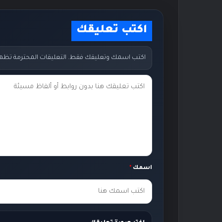
اكتب تعليقك
اكتب اسمك وتعليقك فقط. التعليقات المحترمة تظهر مب
ت
ع
ل
ي
ق
ك
اسمك
*
*