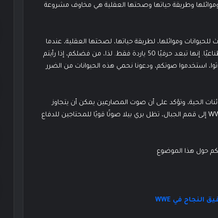
وموائلها وطريقة حياتها وصحتها العقلية هي مخاوف مشروعة
للحيوانات وموائلها، لطريقة حياتها، لصحتها العقلية، عندما
تسمع على مدار الساعة طنينًا وضجيجًا وتلوثًا ضوئيًا اصطناعيًا. إنها تبعد حرفيًا 50 ياردة فقط. لذا، من فضلكم، إذا رأيتم
وا، استخدموا صوتكم، ودعونا نحمي هذه الحيوانات من الضرر
ئنات الحية، وتؤكد على أن صوت المصارعين يمكن أن يتجاوز
حلبات النزال ليصل إلى قضايا عالمية أوسع. فمن حلبة WWE إلى قمم الجبال، تظل بري بيلا صوتًا قويًا للمحتاجين للدفاع
ئكم حول هذا الموضوع
النجاح في WWE