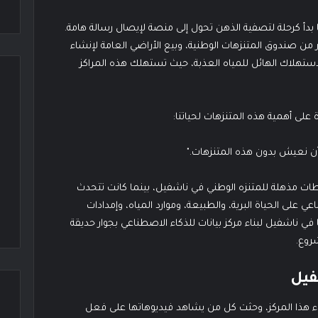
بدأ كرحلة لتصفية الذهن تحول إلى منصة لإيصال رسالة هامة.
 صندوق المتنزهات الوطنية، وبيع الأراضي العامة لإنشاء
استهلاك الهائل للمياه العذبة، حيث تستهلك هذه المراكز
على أهمية هذه المتنزهات لحياتنا:
 أن نعيش بدون هذه المتنزهات."
طات مذهلة للمتنزه الوطني في ناشفيل، بينما كانت تتحدث
اعي على الحياة البرية، والطبيعة، وموارد المياه، وإمدادات
في ناشفيل لبناء مركز بيانات للذكاء الاصطناعي بجوار حديقة
روع.
فيل
ناء هذا المركز، وحثت كل من يشاهد فيديوهاتها على فعل