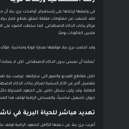
رحلة استكشافية ورسالة قوية
في وصفها لرحلتها على إنستغرام، أوضحت بري بيلا أن ما 
فقد كشفت عن معلومات مقلقة تتعلق بقطع مليار دولار من
مراكز بيانات الذكاء الاصطناعي. كما سلطت الضوء على ال
ملايين الغالونات يوميًا.
وقد لخصت بري بيلا موقفها بعبارة قوية ومباشرة، مؤكدة 
"يمكننا أن نعيش بدون الذكاء الاصطناعي. لكن لا يمكننا
خلال مقاطع الفيديو والصور التي شاركتها، عرضت بيلا لق
بتفصيل أكبر عن الآثار السلبية لمراكز بيانات الذكاء الاصطن
الطاقة. وقد ركزت بشكل خاص على الجهود المبذولة حاليًا 
حيوان ناشفيل مباشرةً، والمساعي الرامية لوقف هذا المش
تهديد مباشر للحياة البرية في ناش
أعربت بري بيلا عن دعمها الكامل للجهود الرامية لوقف ب