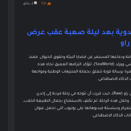
535
2 دقائق
مدوية بعد ليلة صعبة عقب عرض
راو
ا، بمواقفها الثابتة ودفاعها المستمر عن قضايا البيئة وحقوق الحيوان. فمنذ
سنوات، انضمت إلى حملة منظمة بيتا (PETA) لمقاطعة سي وورلد (SeaWorld)، لتؤكد التزامها العميق تجاه هذه
مرة برسالة قوية تتعلق بحماية المتنزهات الوطنية ومواجهة
 الذكاء الاصطناعي.
جاءت هذه الدعوة بعد ليلة مرهقة قضتها بري عقب عرض راو (Raw)، حيث قررت أن تتوجه في رحلة فردية إلى إحدى
خلال هذه الرحلة، لم تكتفِ بالاستمتاع بجمال الطبيعة الخلاب،
تغرام وسلسلة فيديوهاتها على يوتيوب التي تحمل عنوان
انات الذكاء الاصطناعي.