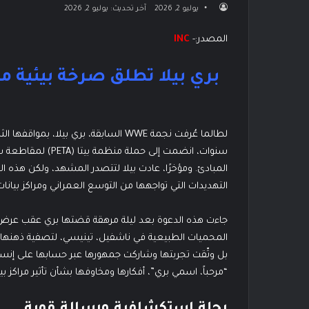
يوليو 2, 2026
آخر تحديث: يوليو 2, 2026
المصدر:-
INC
بري بيلا تطلق صرخة بيئية 
لطالما عُرفت نجمة WWE السابقة، بري بيل
المبادئ. ومؤخرًا، عادت بيلا لتتصدر المشهد، ولكن هذه ال
التهديدات التي تواجهها من التوسع العمراني ومراكز بيانات
المحميات الطبيعية في ناشفيل، تينيسي، لتصفية ذهنها. و
بل وثّقت تجربتها وشاركت جمهورها عبر حسابها على إنس
“مرحباً، اسمي بري”، أفكارها ومخاوفها بشأن تأثير مراكز بي