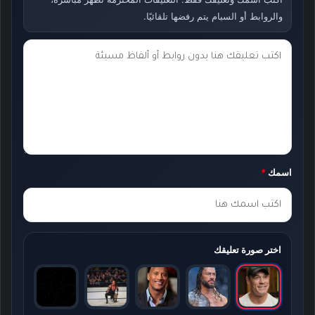
والروابط أو السبام يتم رفضها تلقائيًا.
ت
ع
ل
ي
ق
ك
اسمك
*
*
اختر صورة تعليقك