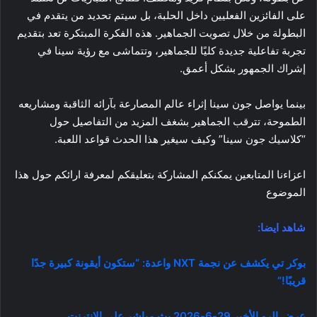
على الفائزين الفعليين داخل الحلبة، بل سيتم تحديد من يتقدم في
البطولة من خلال تصويت الجماهير. هذه الفكرة المبتكرة تعد بتقديم
تجربة تفاعلية جديدة كليًا للجماهير، وتتماشى مع رؤية سينا في
إشراك الجمهور بشكل أعمق.
بينما يواصل جون سينا إثراء عالم المصارعة بآرائه الثاقبة ومشاريعه
الطموحة، تترقب الجماهير بشغف المزيد من التفاصيل حول
“كلاسيك جون سينا” وكيف سيغير هذا الحدث قواعد اللعبة.
اعزاءنا المتابعين يمكنكم المشاركة بتعليقكم لمعرفة ارائكم حول هذا
الموضوع
شاهد ايضا:
بوكر تي يكشف عن نجمة NXT واعدة: “ستكون أيقونة كبيرة جدًا
قريبًا!”
عرض الرو الأخير 29-6-2026 بث مباشر على الانترنت