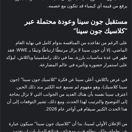
يرفع من قيمة أي كيمياء قد تتكون مع خصمه.
مستقبل جون سينا وعودة محتملة عبر
“كلاسيك جون سينا”
على الرغم من تقاعده من المنافسة بدوام كامل في نهاية العام
الماضي، إلا أن جون سينا لا يزال مرتبطًا ارتباطًا وثيقًا بـ WWE. فقد
ظهر في عدة مناسبات بارزة، بما في ذلك راسلمينيا وباكلاش، ليؤكد
على استمرار حضوره وتأثيره في عالم المصارعة.
في عرض باكلاش، أعلن سينا عن فكرة “كلاسيك جون سينا” (جون
سينا كلاسيك)، وهو مفهوم لم نسمع عنه الكثير منذ ذلك الحين.
اعترف سينا نفسه بأن هناك العديد من الجوانب التي لا تزال بحاجة
إلى التوضيح والترتيب لهذا الحدث. ومع ذلك، تشير التوقعات إلى أن
هذا الحدث الكبير سيقام في أواخر عام 2026.
من الإعلان الأولي لسينا، بدا أن “كلاسيك جون سينا” سيكون عبارة
عن بطولة، ولكن بنظام فريد ومختلف. فنتائج المباريات لن تعتمد