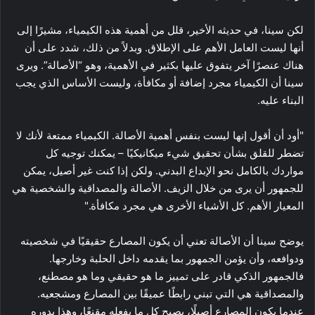
لكن سينا، في حديثه الأخير، قلل من أهمية هذه الكيمياء، مشيرًا إلى
أنها ليست العامل الأهم على الإطلاق. وبدلاً من ذلك، شدد على أن
هناك عنصرًا آخر يتفوق عليها بكثير في الأهمية، وهو “الأصالة”. ويرى
سينا أن الكيمياء مجرد إضافة أو مكافأة، وليست الأساس الذي يجب
البناء عليه.
"أود أن أقول إنها ليست بنفس أهمية الأصالة. الكيمياء ممتعة لأنك لا
تضطر للقلق بشأن تحقيق شيء ميكانيكيًا – يمكنك توجيه كل
مواردك بالكامل نحو الإبداع البدني. ولكن إذا كنت غير أصيل، يمكن
للجمهور أن يرى من خلال الزيف. الأصالة والمصداقية والشخصية هي
المعيار الأهم. كل الأشياء الأخرى هي مجرد مكافأة."
يوضح سينا أن الأصالة تعني أن يكون المصارع حقيقيًا في شخصيته
ودوافعه، وأن يؤمن الجمهور بما يقدمه داخل الحلبة وخارجها.
فالجمهور الذكي قادر على تمييز ما هو حقيقي وما هو مصطنع،
والمصداقية هي التي تبني رابطًا عميقًا بين المصارع ومشجعيه.
عندما يكون المصارع أصيلًا، يصبح كل ما يفعله مقنعًا، وهذا بدوره