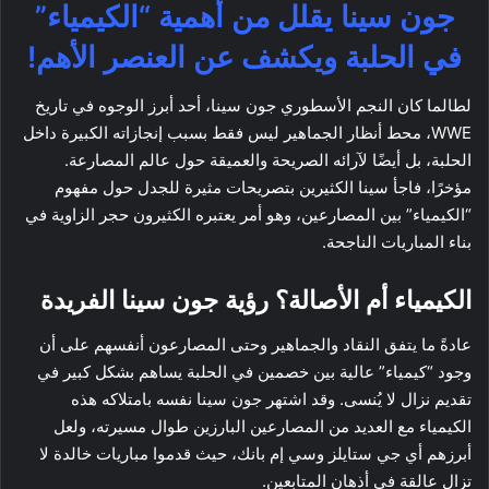
جون سينا يقلل من أهمية “الكيمياء”
في الحلبة ويكشف عن العنصر الأهم!
لطالما كان النجم الأسطوري جون سينا، أحد أبرز الوجوه في تاريخ
WWE، محط أنظار الجماهير ليس فقط بسبب إنجازاته الكبيرة داخل
الحلبة، بل أيضًا لآرائه الصريحة والعميقة حول عالم المصارعة.
مؤخرًا، فاجأ سينا الكثيرين بتصريحات مثيرة للجدل حول مفهوم
“الكيمياء” بين المصارعين، وهو أمر يعتبره الكثيرون حجر الزاوية في
بناء المباريات الناجحة.
الكيمياء أم الأصالة؟ رؤية جون سينا الفريدة
عادةً ما يتفق النقاد والجماهير وحتى المصارعون أنفسهم على أن
وجود “كيمياء” عالية بين خصمين في الحلبة يساهم بشكل كبير في
تقديم نزال لا يُنسى. وقد اشتهر جون سينا نفسه بامتلاكه هذه
الكيمياء مع العديد من المصارعين البارزين طوال مسيرته، ولعل
أبرزهم أي جي ستايلز وسي إم بانك، حيث قدموا مباريات خالدة لا
تزال عالقة في أذهان المتابعين.