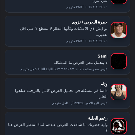
لكي تنزل
PART 1 HD S.S 2026 مترجم
حمرة اليعربي / نزوى
تو ايش ذي الاعلانات وكأنها امطار لا تنقطع ؟ على اقل
تقدير...
PART 1 HD S.S 2026 مترجم
Sami
لا يتحمل معي العرض ما المشكله
عرض سمر سلام SummerSlam 2026 الليلة الثانية كامل مترجم
وئام
دائما في مشكلة في تحميل العرض كامل بالترجمة صلحوا
الخلل
عرض الرو الاخير 3/8/2026 كامل مترجم
زعيم الحلبة
وليه حضرتك ما شاهدت العرض عندهم لماذا تنتظر العرض هنا
؟