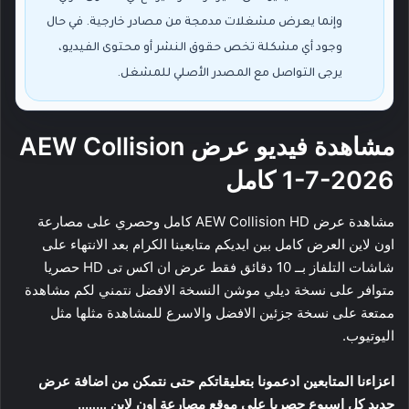
وإنما يعرض مشغلات مدمجة من مصادر خارجية. في حال
وجود أي مشكلة تخص حقوق النشر أو محتوى الفيديو،
يرجى التواصل مع المصدر الأصلي للمشغل.
مشاهدة فيديو عرض AEW Collision
1-7-2026 كامل
مشاهدة عرض AEW Collision HD كامل وحصري على مصارعة
اون لاين العرض كامل بين ايديكم متابعينا الكرام بعد الانتهاء على
شاشات التلفاز بــ 10 دقائق فقط عرض ان اكس تى HD حصريا
متوافر على نسخة ديلي موشن النسخة الافضل نتمني لكم مشاهدة
ممتعة على نسخة جزئين الافضل والاسرع للمشاهدة مثلها مثل
اليوتيوب.
اعزاءنا المتابعين ادعمونا بتعليقاتكم حتى نتمكن من اضافة عرض
جديد كل اسبوع حصريا على موقع مصارعة اون لاين …….
.