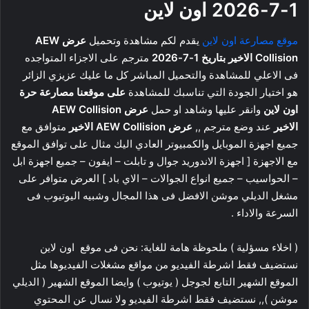
1-7-2026
اون لاين
موقع مصارعة اون لاين
يقدم لكم مشاهدة وتحميل
عرض AEW
Collision الاخير
بتاريخ 1-7-2026
مترجم على الاجزاء المتواجده
فى الاعلي للمشاهدة والتحميل المباشر كل ما عليك عزيزي الزائر
هو اختيار الجودة التي تناسبك للمشاهدة
على موقعنا مصارعة حرة
اون لاين
وانقر عليها وشاهد او حمل
عرض AEW Collision
الاخير
عند وضع مترجم ,,
عرض AEW Collision الاخير
متوافق مع
جميع اجهزة الموبايل والكمبيوتر العادي اليك مثال على توافق الموقع
مع الاجهزة [ اجهزة الاندوريد جوال و تابلت – ايفون – جميع اجهزة ابل
– الحواسيب – جميع انواع الجوالات – الاي باد ] العرض متوافر على
مشغل الديلي موشن الافضل فى هذا المجال وشبيه اليوتيوب فى
السرعة والاداء .
( اخلاء مسؤلية ) ملحوظة هامة للغاية: نحن فى موقع اون لاين
نستضيف فقط اشرطة الفيديو من مواقع مشغلات الفيديوها مثل
الموقع الشهير التابع لجوجل ( يوتيوب ) وايضا الموقع الشهير ( الديلي
موشن ),, نستضيف فقط اشرطة الفيديو ولا نسال عن المحتوي