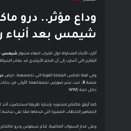
وداع مؤثر.. درو ماك
شيمس بعد أنباء رحيل
أثارت الأنباء المتداولة حول اقتراب انتهاء مشوار
شيمس
التقارير التي أشارت إلى أن النجم الأيرلندي قد يغادر الشركة
وفي لفتة تعكس العلاقة القوية التي تجمعهما، حرص
در
منصة
X
، حيث نشر صورتين تجمعانهما؛ الأولى من بدايات 
داخل حلبة WWE.
كما أرفق ماكنتاير منشوره بإشارة طريفة استحضرت أحد ال
الجماهير اللحظات المميزة التي قدماها معًا على شاشة WWE.
وعلى مدار السنوات الماضية، قدّم شيموس ودرو ماكنتاير ا