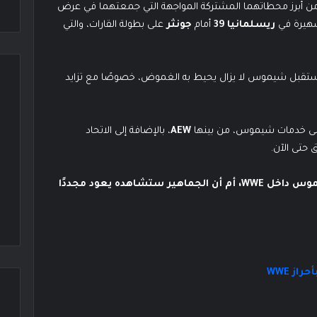
ريسلمانيا 39
أمام
جونثر
على بطولة القارات، والتي
ن مستقبل شيموس لا يزال يحيط به الغموض، خصوصًا مع تزايد
 على خدمات شيموس، من بينها
AEW
، بالإضافة إلى الاتحاد
ق حتى الآن.
هل تكون هذه نهاية رحلة شيموس داخل WWE، أم أن الجماهير ستشاهده يعود مجددًا