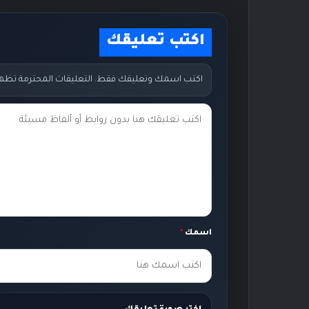
اكتب تعليقك
اكتب اسمك وتعليقك فقط. التعليقات المحترمة تظهر مب
ت
ع
ل
ي
ق
ك
اسمك
*
*