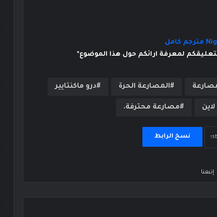
بتعليقكم لمعرفة ارائكم حول هذا الموضوع*
مصارعة
المصارعة الحرة
درو ماكنتايير
لاين
مصارعة محترفة.
نسخ الرابط
إتبعنا