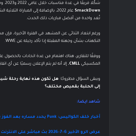
شكّلا فريقًا في عدة مناسبات خلال عامي 2022 و2023. ومن أبرز محطاتهما المشتركة المواجهة التي جمعتهما في عرض
SmackDown
عام 2022، بالإضافة إلى المباراة الثلاثية الشهيرة في
تُعد واحدة من أفضل مباريات ذلك الحدث.
ورغم ابتعاد الثنائي عن المشهد في الفترة الأخيرة، فإ
التكهنات بشأن وجهته المقبلة إذا تأكد رحيله عن WWE.
ووفقًا للتقارير، هناك اهتمام من عدة اتحادات بالحصول
المكسيكي
CMLL
، إلا أنه لم يتم الإعلان رسميًا عن أي اتفا
ويبقى السؤال مطروحًا:
إلى الحلبة بقميص مختلف؟
شاهد ايضا:
أخبار خلف الكواليس: Punk يحدد مساره بعد الفوز بأحراز WWE
عرض الرو الأخير 6-7-2026 بث مباشر على الانترنت