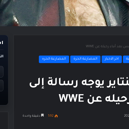
اس
 بعد أنباء رحيله عن WWE
ال
ة
اخر الاخبار
المصارعة الحرة
المصارعة الحره
نتاير يوجه رسالة إلى
ه عن WWE
592
دقيقة واحدة