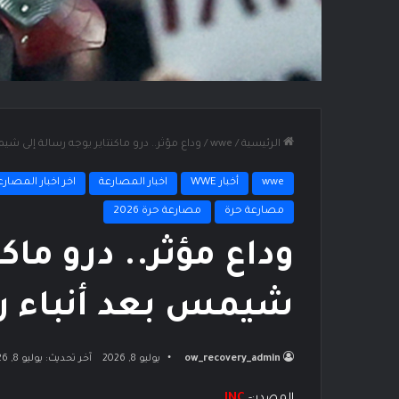
الرئيسية
/
wwe
/
وداع مؤثر.. درو ماكنتاير يوجه رسالة إلى شيمس
wwe
أخبار WWE
اخبار المصارعة
اخر اخبار المصارع
مصارعة حرة
مصارعة حرة 2026
وداع مؤثر.. درو ماك
شيمس بعد أنباء رحيل
ow_recovery_admin
يوليو 8, 2026
آخر تحديث: يوليو 8, 2026
المصدر:-
INC