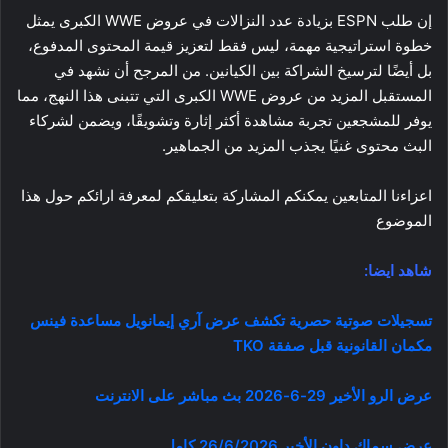
إن طلب ESPN بزيادة عدد النزالات في عروض WWE الكبرى يمثل
خطوة استراتيجية مهمة، ليس فقط لتعزيز قيمة المحتوى المدفوع،
بل أيضًا لترسيخ الشراكة بين الكيانين. من المرجح أن نشهد في
المستقبل المزيد من عروض WWE الكبرى التي تتبنى هذا النهج، مما
يوفر للمشجعين تجربة مشاهدة أكثر إثارة وتشويقًا، ويضمن لشركاء
البث محتوى غنيًا يجذب المزيد من الجماهير.
اعزاءنا المتابعين يمكنكم المشاركة بتعليقكم لمعرفة ارائكم حول هذا
الموضوع
شاهد ايضا:
تسجيلات صوتية حصرية تكشف عرض آري إيمانويل مساعدة فينس
مكمان القانونية قبل صفقة TKO
عرض الرو الأخير 29-6-2026 بث مباشر على الانترنت
عرض سماك داون الأخير 26/6/2026 كامل