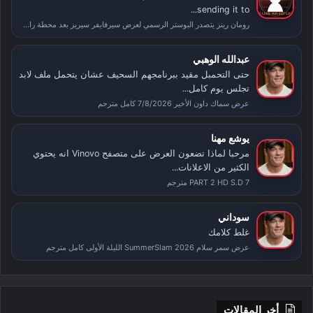
sending it to...
رومان رينز يتصدر البوستر الرسمي لعرض سيرفايفر سيريز بعد محطة راسلمينيا
عبدالله الوهبي
حتى التحمبل مقيد ببرنامجهم السحيف عشان يتحمل ملف لابد
تجلس يوم كامل...
عرض سماك داون الأخير 7/8/2026 كامل مترجم
يوشع مهنا
مرحبا لماذا تضعون العرض على متصفح Vinovo انه يحتوي
الكثير من الاعلانات...
PART 2 HD S.D 7 مترجم
سوداني
غلط كلامك
عرض سمر سلام SummerSlam 2026 الليلة الأولى كامل مترجم
أخر المقالات