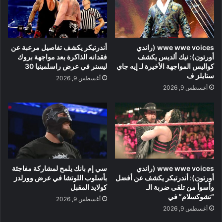
wwe wwe voices (راندي
أندرتيكر يكشف تفاصيل مرعبة عن
أورتون): نيك ألديس يكشف
فقدانه الذاكرة بعد مواجهة بروك
كواليس المواجهة الأخيرة لـ إيه جاي
ليسنر في عرض راسلمينيا 30
ستايلز ف
أغسطس 9, 2026
أغسطس 9, 2026
wwe wwe voices (راندي
سي إم بانك يلمح لمشاركة مفاجئة
أورتون): أندرتيكر يكشف عن أفضل
بأسلوب اللوتشا في عرض وورلدز
وأسوأ من تلقى ضربة الـ
كولايد المقبل
“تشوكسلام” في
أغسطس 9, 2026
أغسطس 9, 2026