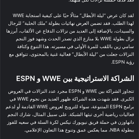
لقد كان عرض “ليلة الأبطال” مثالًا حيًا على كيفية استجابة WWE
لهذا الطلب. فقد تضمن العرض نهائيات بطولة “ملك الحلبة” للرجال
والسيدات، بالإضافة إلى العديد من نزالات الدفاع عن الألقاب، أبرزها
نزال بطولة WWE بلا منازع الذي تصدر الحدث وشهد فوز النجم
سامي زين باللقب للمرة الأولى في مسيرته. هذا التنوع وكثافة
النزالات جعلت من “ليلة الأبطال” فعالية غنية بالمحتوى، تتوافق مع
رؤية ESPN.
الشراكة الاستراتيجية بين WWE و ESPN
تتجاوز الشراكة بين WWE و ESPN مجرد عدد النزالات في العروض
الكبرى. فقد شهدت هذه الشراكة ظهور العديد من نجوم WWE في
برامج ESPN المتنوعة، سواء للترويج لعروض WWE القادمة أو لدعم
فعاليات رياضية أخرى تبثها الشبكة. على سبيل المثال، شارك النجم
دانهاوزن في حملة فريق نيويورك نيكس لكرة السلة في سعيه للفوز
ببطولة NBA، مما يعكس عمق وتنوع هذا التعاون الإعلامي.