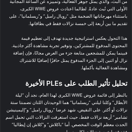
من البث، والذي يمثل جوهر الفعالية، وتمييزه عن الساعة المجانية
الأولى التي تُبث عادةً. لطالما اعتادت عروض WWE الكبرى،
باستثناء مهرجاناتها الضخمة مثل “رويال رامبل” و”ريسلمانيا”، على
تقديم ما بين أربعة إلى خمسة نزالات فقط في بطاقاتها.
هذا التحول يعكس استراتيجية جديدة تهدف إلى تعظيم قيمة
المحتوى المدفوع للمشتركين، وتوفير تجربة مشاهدة أكثر جاذبية.
فبينما يمكن للمشجعين متابعة جزء من العرض مجانًا، فإن إضافة
نزال أو اثنين إلى الجزء المدفوع يمثل حافزًا إضافيًا للاشتراك
ومشاهدة الفعالية بأكملها.
تحليل تأثير الطلب على PLEs الأخيرة
بالنظر إلى قائمة عروض WWE الكبرى لهذا العام، نجد أن “ليلة
الأبطال” وكلتا ليلتي “ريسلمانيا” هما الوحيدتان اللتان تضمنتا ستة
نزالات أو أكثر. على النقيض، شهد عرضا “رويال رامبل” و”إليمينيشن
تشامبر” أربعة نزالات فقط، حيث استغرقت النزالات التي تحمل اسم
الحدث معظم الوقت المخصص. أما “باكلاش” و”كلاش إن إيطاليا”
فقد قدما خمسة نزالات لكل منهما.