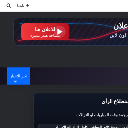
بحث
تابعنا
اخر الاخبار
تطلاع الرأي
رجمة وقت المباريات او النزالات
اريد ترجمة كلام المعلقين كامل اثناء النزالات او