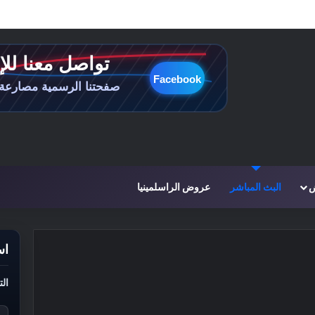
ض
البث المباشر
عروض الراسلمينيا
اس
الت