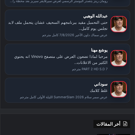
رومان رينز يتصدر البوستر الرسمي لعرض سيرفايفر سيريز بعد محطة راسلمينيا
عبدالله الوهبي
حتى التحمبل مقيد ببرنامجهم السحيف عشان يتحمل ملف لابد
تجلس يوم كامل...
عرض سماك داون الأخير 7/8/2026 كامل مترجم
يوشع مهنا
مرحبا لماذا تضعون العرض على متصفح Vinovo انه يحتوي
الكثير من الاعلانات...
PART 2 HD S.D 7 مترجم
سوداني
غلط كلامك
عرض سمر سلام SummerSlam 2026 الليلة الأولى كامل مترجم
أخر المقالات