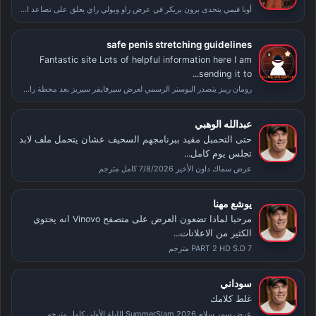
أوبا فيمي يتحدى برون بريكر في عرض راو وبولي راي يعلق على تصاعد الأحداث بعد سمر سلام
safe penis stretching guidelines
Fantastic site Lots of helpful information here I am
sending it to...
رومان رينز يتصدر البوستر الرسمي لعرض سيرفايفر سيريز بعد محطة راسلمينيا
عبدالله الوهبي
حتى التحمبل مقيد ببرنامجهم السحيف عشان يتحمل ملف لابد
تجلس يوم كامل...
عرض سماك داون الأخير 7/8/2026 كامل مترجم
يوشع مهنا
مرحبا لماذا تضعون العرض على متصفح Vinovo انه يحتوي
الكثير من الاعلانات...
PART 2 HD S.D 7 مترجم
سوداني
غلط كلامك
عرض سمر سلام SummerSlam 2026 الليلة الأولى كامل مترجم