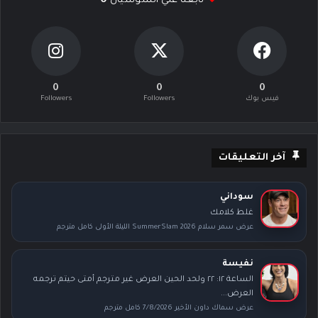
تابعنا علي السوشيال
0
0
0
0
فيس بوك
Followers
Followers
آخر التعليقات
سوداني
غلط كلامك
عرض سمر سلام SummerSlam 2026 الليلة الأولى كامل مترجم
نفيسة
الساعة ١٢: ٢٢ ولحد الحين العرض غير مترجم أمتى حيتم ترجمه
العرض...
عرض سماك داون الأخير 7/8/2026 كامل مترجم