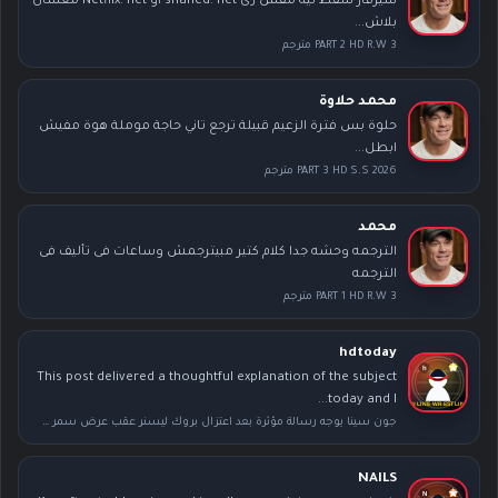
سيرفار سقط لية مقش زى shahed. net او Netflix. net معشان
بلاش...
PART 2 HD R.W 3 مترجم
محمد حلاوة
حلوة بس فترة الزعيم قبيلة ترجع تاني حاجة موملة هوة مفيش
ابطل...
PART 3 HD S.S 2026 مترجم
محمد
الترجمه وحشه جدا كلام كتير مبيترجمش وساعات فى تأليف فى
الترجمه
PART 1 HD R.W 3 مترجم
hdtoday
This post delivered a thoughtful explanation of the subject
today and I...
جون سينا يوجه رسالة مؤثرة بعد اعتزال بروك ليسنر عقب عرض سمر سلام
NAILS