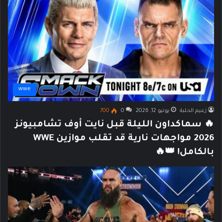
wwe
زعيم الحلبة
يونيو 12, 2026
0
700
🔥 سماكداون الليلة قبل نايت أوف تشامبيونز
2026 مواجهات نارية قد تقلب موازين WWE
بالكامل! 👑🔥