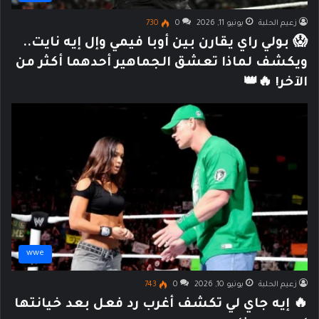
زعيم الحلبة
يونيو 11, 2026
0
730
😱 بولي راي يقارن بين أوبا فيمي وإل إيه نايت..
ويكشف لماذا تعشق الجماهير أحدهما أكثر من
الآخر! 🔥👑
wwe
زعيم الحلبة
يونيو 10, 2026
0
743
🔥 إيه جاي لي تكشف أغرب رد فعل بعد خيانتها