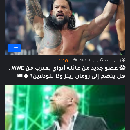
wwe
زعيم الحلبة
يونيو 10, 2026
0
632
😱 عضو جديد من عائلة أنواي يقترب من WWE..
هل ينضم إلى رومان رينز وذا بلودلاين؟ 🔥👑