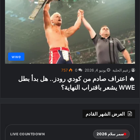
wwe
زعيم الحلبة
يونيو 4, 2026
0
757
🔥 اعتراف صادم من كودي رودز.. هل بدأ بطل
WWE يشعر باقتراب النهاية؟
العرض الشهر القادم
سمر سلام 2026
LIVE COUNTDOWN