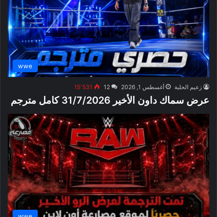
wwe
زعيم الحلبة
أغسطس 1, 2026
12
15٬531
عرض سماك داون الأخير 31/7/2026 كامل مترجم
wwe