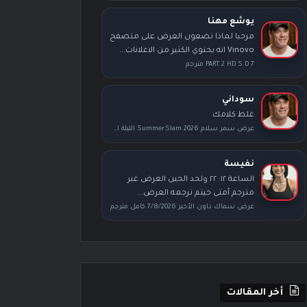
يوشع مهنا
مرحبا لماذا تضعون العرض على متصفح
Vinovo انه يحتوي الكثير من الاعلانات...
PART 2 HD S.D 7 مترجم
سوداني
غلط كلامك
عرض سمر سلام SummerSlam 2026 الليلة الأولى كامل مترجم
نفيسة
الساعة ١٢: ٢٢ ولحد الحين العرض غير
مترجم أمتى حيتم ترجمه العرض...
عرض سماك داون الأخير 7/8/2026 كامل مترجم
أخر المقالات