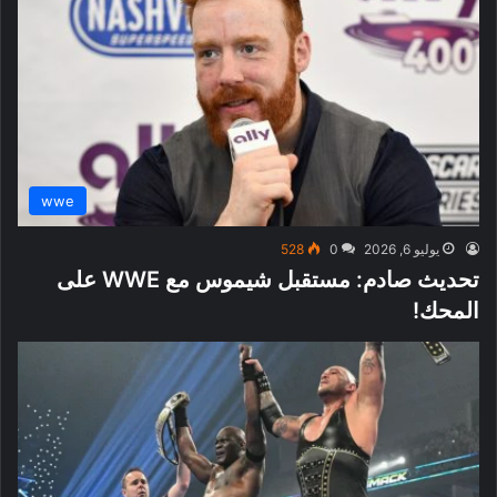
wwe
يوليو 6, 2026
0
528
تحديث صادم: مستقبل شيموس مع WWE على
المحك!