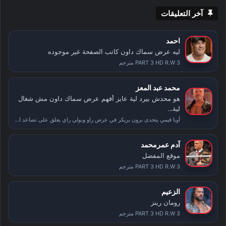
آخر التعليقات
احمد
ليه عرض سماك داون كاتب الصفحة غير موجوده
PART 3 HD R.W 3 مترجم
محمد عبد المعز
هو محدش بيرد لية عايز أفهم عرض سماك داون مش شغال
لية...
أوبا فيمي يتحدى برون بريكر في عرض راو وبولي راي يعلق على تصاعد الأحداث بعد سمر سلام
آدم عمرمحمد
موقع المفضل
PART 3 HD R.W 3 مترجم
الزعيم
رومان رينز
PART 3 HD R.W 3 مترجم