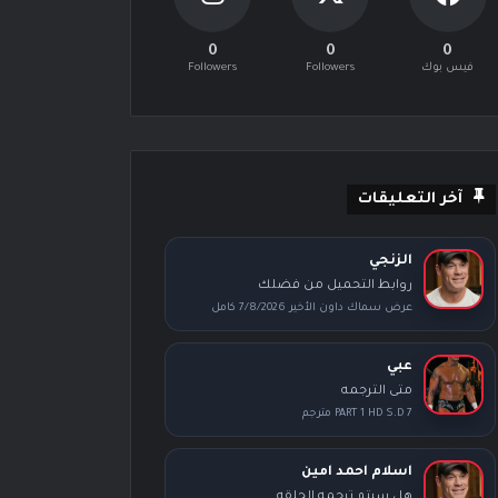
0
0
0
فيس بوك
Followers
Followers
آخر التعليقات
الزنجي
روابط التحميل من فضلك
عرض سماك داون الأخير 7/8/2026 كامل
عبي
متى الترجمه
PART 1 HD S.D 7 مترجم
اسلام احمد امين
هل سيتم ترجمه الحلقه