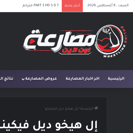
السبت , 8 أغسطس 2026
PART 3 HD S.D 7 مترجم
أخبار عاجلة
الرئيسية
اخر اخبار المصارعة
عروض المصارعة
نتائج ا
الرئيسية
/
إل هيخو ديل فيكينجو
إل هيخو ديل فيكين