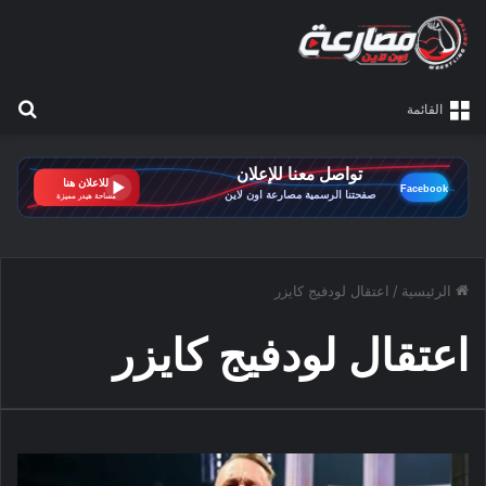
بح
القائمة
الرئيسية
/
اعتقال لودفيج كايزر
اعتقال لودفيج كايزر