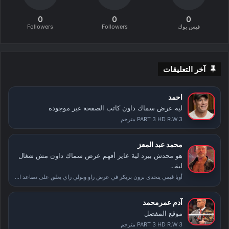
0
0
0
فيس بوك
Followers
Followers
آخر التعليقات
احمد
ليه عرض سماك داون كاتب الصفحة غير موجوده
PART 3 HD R.W 3 مترجم
محمد عبد المعز
هو محدش بيرد لية عايز أفهم عرض سماك داون مش شغال
لية...
أوبا فيمي يتحدى برون بريكر في عرض راو وبولي راي يعلق على تصاعد الأحداث بعد سمر سلام
آدم عمرمحمد
موقع المفضل
PART 3 HD R.W 3 مترجم