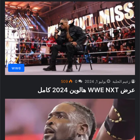
wwe
زعيم الحلبة
يوليو 1, 2024
0
509
عرض WWE NXT هالوين 2024 كامل