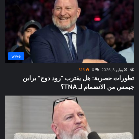
wwe
يوليو 3, 2026
0
515
تطورات حصرية: هل يقترب “رود دوج” براين
جيمس من الانضمام لـ TNA؟