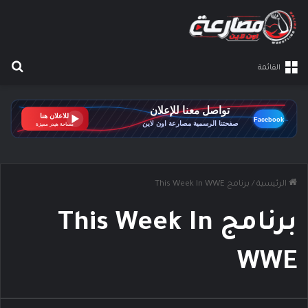
بح
القائمة
الرئيسية
/
برنامج This Week In WWE
برنامج This Week In
WWE