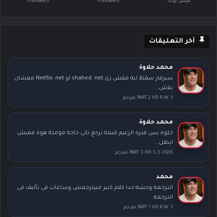
فيس بوك
Followers
Followers
آخر التعليقات
محمد حلاوة
سيرفار سقط لية مقش زى shahed. net او Netflix. net معشان
بلاش...
PART 2 HD R.W 3 مترجم
محمد حلاوة
حلوة بس فترة الزعيم قبيلة ترجع تاني حاجة موملة هوة مفيش
ابطل...
PART 3 HD S.S 2026 مترجم
محمد
الترجمه وحشه جدا كلام كتير مبيترجمش وساعات فى تأليف فى
الترجمه
PART 1 HD R.W 3 مترجم