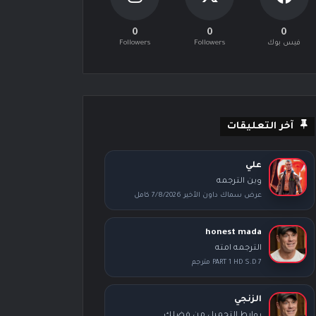
0
0
0
فيس بوك
Followers
Followers
آخر التعليقات
علي
وين الترجمه
عرض سماك داون الأخير 7/8/2026 كامل
honest mada
الترجمه امته
PART 1 HD S.D 7 مترجم
الزنجي
روابط التحميل من فضلك