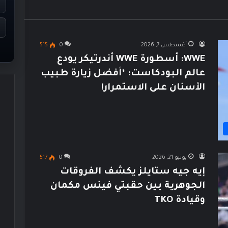
أغسطس 7, 2026
0
515
WWE: أسطورة WWE أندرتيكر يودع
عالم البودكاست: ‘أفضل زيارة طبيب
الأسنان على الاستمرار!
يونيو 21, 2026
0
517
إيه جيه ستايلز يكشف الفروقات
الجوهرية بين حقبتي فينس مكمان
وقيادة TKO