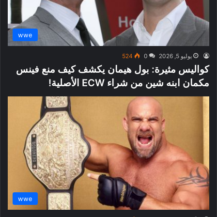
wwe
يوليو 5, 2026
0
524
كواليس مثيرة: بول هيمان يكشف كيف منع فينس
مكمان ابنه شين من شراء ECW الأصلية!
wwe