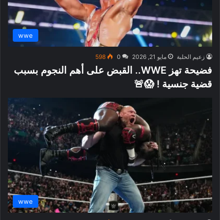
wwe
زعيم الحلبة
مايو 21, 2026
0
598
فضيحة تهز WWE.. القبض على أهم النجوم بسبب
قضية جنسية ! 😱🚨
wwe