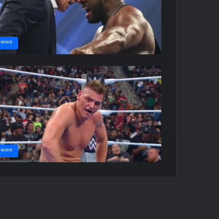
wwe
wwe