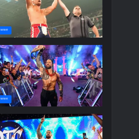
wwe
wwe