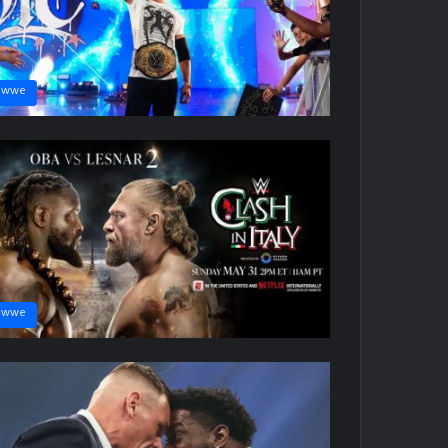
wwe
wwe