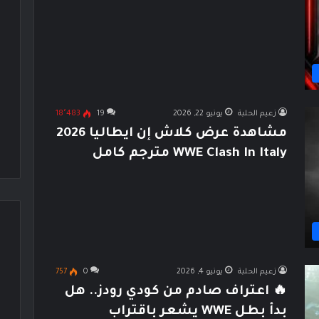
زعيم الحلبة
يونيو 22, 2026
19
18٬483
مشاهدة عرض كلاش إن ايطاليا 2026
WWE Clash In Italy مترجم كامل
زعيم الحلبة
يونيو 4, 2026
0
757
🔥 اعتراف صادم من كودي رودز.. هل
بدأ بطل WWE يشعر باقتراب