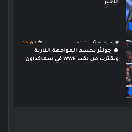
الأخير
زعيم الحلبة
مايو 17, 2026
0
582
🔥 جونثر يحسم المواجهة النارية
ويقترب من لقب WWE في سماكداون