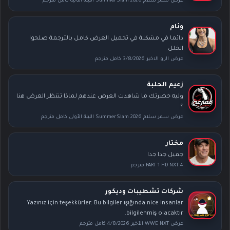
عرض سمر سلام SummerSlam 2026 الليلة الثانية كامل مترجم
وئام
دائما في مشكلة في تحميل العرض كامل بالترجمة صلحوا
الخلل
عرض الرو الاخير 3/8/2026 كامل مترجم
زعيم الحلبة
وليه حضرتك ما شاهدت العرض عندهم لماذا تنتظر العرض هنا
؟
عرض سمر سلام SummerSlam 2026 الليلة الأولى كامل مترجم
مختار
جميل جدا جدا
PART 1 HD NXT 4 مترجم
شركات تشطيبات وديكور
Yazınız için teşekkürler. Bu bilgiler ışığında nice insanlar
bilgilenmiş olacaktır.
عرض WWE NXT الأخير 4/8/2026 كامل مترجم