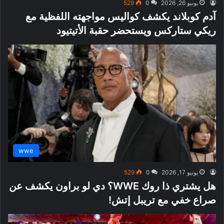
يونيو 26, 2026
0
529
آدم كوبلاند يكشف كواليس مواجهته اللفظية مع
ريكي ستاركس ويستحضر حقبة الأتيتيود
wwe
يونيو 17, 2026
0
529
هل يشتري ذا روك WWE؟ دي لو براون يكشف عن
صراع خفي مع تريبل إتش!