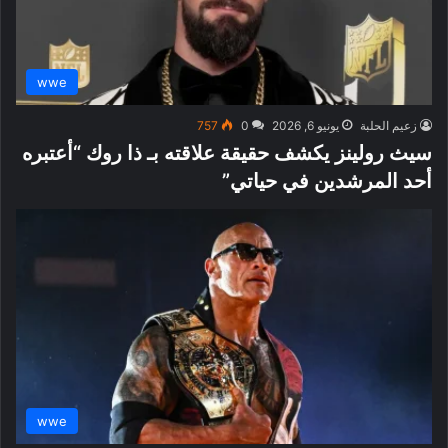
wwe
زعيم الحلبة
يونيو 6, 2026
0
757
سيث رولينز يكشف حقيقة علاقته بـ ذا روك “أعتبره
أحد المرشدين في حياتي”
wwe