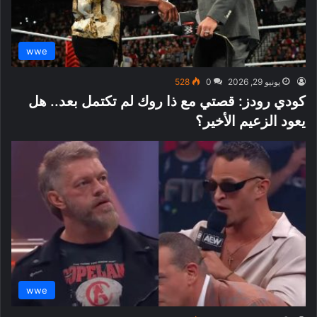
wwe
يونيو 29, 2026
0
528
كودي رودز: قصتي مع ذا روك لم تكتمل بعد.. هل
يعود الزعيم الأخير؟
wwe