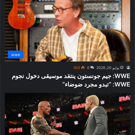
wwe
يوليو 20, 2026
0
505
WWE: جيم جونستون ينتقد موسيقى دخول نجوم
WWE: “تبدو مجرد ضوضاء”