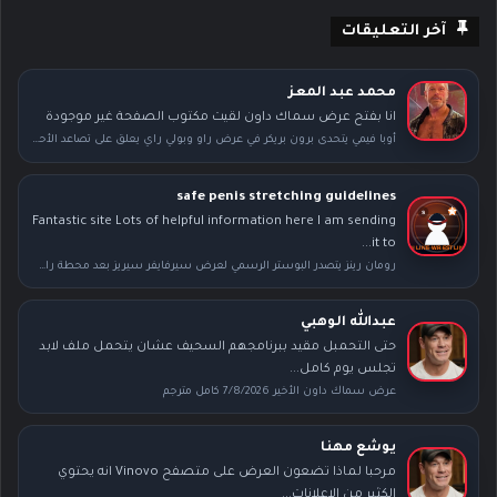
آخر التعليقات
محمد عبد المعز
انا بفتح عرض سماك داون لقيت مكتوب الصفحة غير موجودة
أوبا فيمي يتحدى برون بريكر في عرض راو وبولي راي يعلق على تصاعد الأحداث بعد سمر سلام
safe penis stretching guidelines
Fantastic site Lots of helpful information here I am sending
it to...
رومان رينز يتصدر البوستر الرسمي لعرض سيرفايفر سيريز بعد محطة راسلمينيا
عبدالله الوهبي
حتى التحمبل مقيد ببرنامجهم السحيف عشان يتحمل ملف لابد
تجلس يوم كامل...
عرض سماك داون الأخير 7/8/2026 كامل مترجم
يوشع مهنا
مرحبا لماذا تضعون العرض على متصفح Vinovo انه يحتوي
الكثير من الاعلانات...