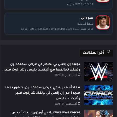
PART 2 HD S.D 7 مترجم
سوداني
غلط كلامك
عرض سمر سلام SummerSlam 2026 الليلة الأولى كامل مترجم
أخر المقالات
نجمة إن إكس تي تظهر في عرض سماكداون
وتعلن تحالفها مع أليكسا بليس وشارلوت فلير
أغسطس 9, 2026
مفاجأة مدوية في عرض سماكداون: ظهور نجمة
جديدة من إن إكس تي لإنقاذ شارلوت فلير
وأليكسا بليس
أغسطس 9, 2026
wwe wwe voices (راندي أورتون): نيك ألديس