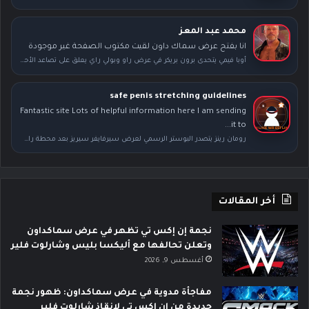
محمد عبد المعز
انا بفتح عرض سماك داون لقيت مكتوب الصفحة غير موجودة
أوبا فيمي يتحدى برون بريكر في عرض راو وبولي راي يعلق على تصاعد الأحداث بعد سمر سلام
safe penis stretching guidelines
Fantastic site Lots of helpful information here I am sending
it to...
رومان رينز يتصدر البوستر الرسمي لعرض سيرفايفر سيريز بعد محطة راسلمينيا
أخر المقالات
نجمة إن إكس تي تظهر في عرض سماكداون
وتعلن تحالفها مع أليكسا بليس وشارلوت فلير
أغسطس 9, 2026
مفاجأة مدوية في عرض سماكداون: ظهور نجمة
جديدة من إن إكس تي لإنقاذ شارلوت فلير