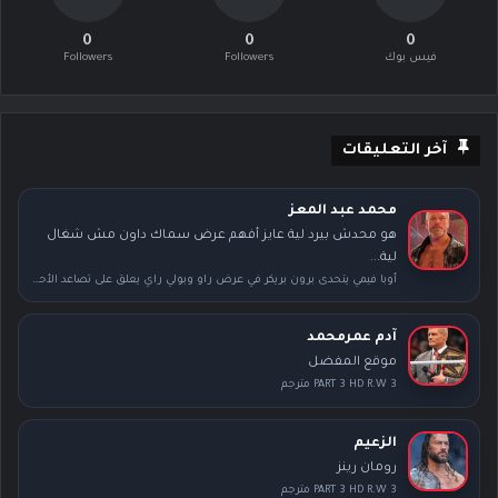
0
0
0
فيس بوك
Followers
Followers
آخر التعليقات
محمد عبد المعز
هو محدش بيرد لية عايز أفهم عرض سماك داون مش شغال
لية...
أوبا فيمي يتحدى برون بريكر في عرض راو وبولي راي يعلق على تصاعد الأحداث بعد سمر سلام
آدم عمرمحمد
موقع المفضل
PART 3 HD R.W 3 مترجم
الزعيم
رومان رينز
PART 3 HD R.W 3 مترجم