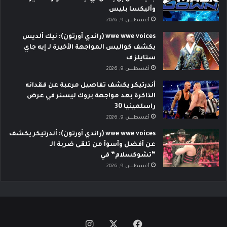
وأليكسا بليس
أغسطس 9, 2026
wwe wwe voices (راندي أورتون): نيك ألديس
يكشف كواليس المواجهة الأخيرة لـ إيه جاي
ستايلز ف
أغسطس 9, 2026
أندرتيكر يكشف تفاصيل مرعبة عن فقدانه
الذاكرة بعد مواجهة بروك ليسنر في عرض
راسلمينيا 30
أغسطس 9, 2026
wwe wwe voices (راندي أورتون): أندرتيكر يكشف
عن أفضل وأسوأ من تلقى ضربة الـ
“تشوكسلام” في
أغسطس 9, 2026
‫X
فيسبوك
انستقرام