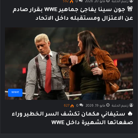
زعيم الحلبة
مايو 20, 2026
0
592
🚨 جون سينا يفاجئ جماهير WWE بقرار صادم
عن الاعتزال ومستقبله داخل الاتحاد
wwe
زعيم الحلبة
مايو 19, 2026
0
627
🔥 ستيفاني مكمان تكشف السر الخطير وراء
صفعاتها الشهيرة داخل WWE