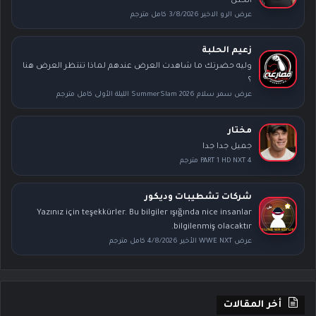
الخلل
عرض الرو الاخير 3/8/2026 كامل مترجم
زعيم الحلبة
وليه حضرتك ما شاهدت العرض عندهم لماذا تنتظر العرض هنا
؟
عرض سمر سلام SummerSlam 2026 الليلة الأولى كامل مترجم
مختار
جميل جدا جدا
PART 1 HD NXT 4 مترجم
شركات تشطيبات وديكور
Yazınız için teşekkürler. Bu bilgiler ışığında nice insanlar
bilgilenmiş olacaktır.
عرض WWE NXT الأخير 4/8/2026 كامل مترجم
أخر المقالات