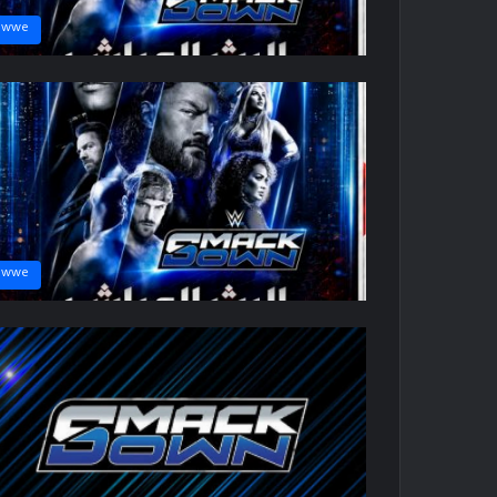
wwe
wwe