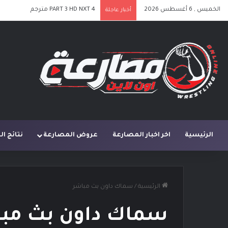
الخميس , 6 أغسطس 2026
PART 3 HD NXT 4 مترجم
أخبار عاجلة
الرئيسية
اخر اخبار المصارعة
عروض المصارعة
نتائج ا
الرئيسية
/
سماك داون بث مباشر
سماك داون بث مب