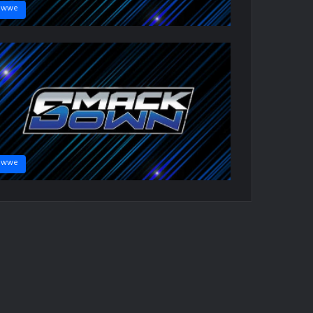
wwe
wwe