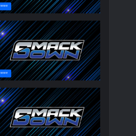
wwe
wwe