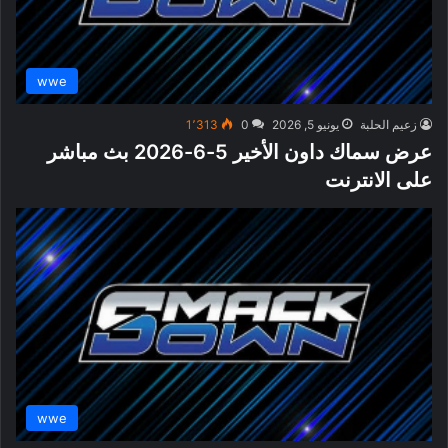
wwe
زعيم الحلبة
يونيو 5, 2026
0
1٬313
عرض سماك داون الأخير 5-6-2026 بث مباشر
على الانترنت
wwe