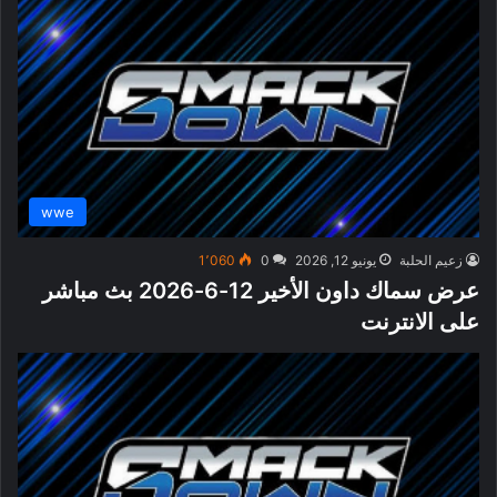
wwe
زعيم الحلبة
يونيو 12, 2026
0
1٬060
عرض سماك داون الأخير 12-6-2026 بث مباشر
على الانترنت