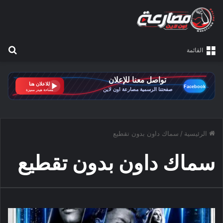
بح
القائمة
الرئيسية
/
سماك داون بدون تقطيع
سماك داون بدون تقطيع