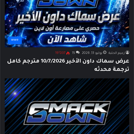
wwe
زعيم الحلبة
يوليو 13, 2026
15
19٬037
عرض سماك داون الأخير 10/7/2026 مترجم كامل
ترجمة محدثه