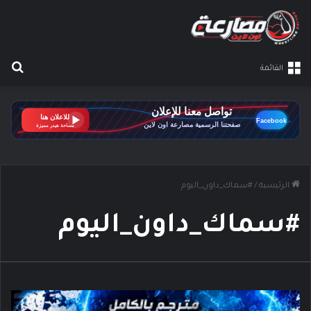
بح
القائمة
الرئيسية
/
#سماك_داون_اليوم
#سماك_داون_اليوم