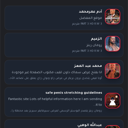
آدم عمرمحمد
موقع المفضل
PART 3 HD R.W 3 مترجم
الزعيم
رومان رينز
PART 3 HD R.W 3 مترجم
محمد عبد المعز
انا بفتح عرض سماك داون لقيت مكتوب الصفحة غير موجودة
أوبا فيمي يتحدى برون بريكر في عرض راو وبولي راي يعلق على تصاعد الأحداث بعد سمر سلام
safe penis stretching guidelines
Fantastic site Lots of helpful information here I am sending
it to...
رومان رينز يتصدر البوستر الرسمي لعرض سيرفايفر سيريز بعد محطة راسلمينيا
عبدالله الوهبي