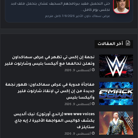
حتى التحمبل مقيد ببرنامجهم السحيف عشان يتحمل ملف لابد
تجلس يوم كامل...
عرض سماك داون الأخير 7/8/2026 كامل مترجم
أخر المقالات
نجمة إن إكس تي تظهر في عرض سماكداون
وتعلن تحالفها مع أليكسا بليس وشارلوت فلير
أغسطس 9, 2026
مفاجأة مدوية في عرض سماكداون: ظهور نجمة
جديدة من إن إكس تي لإنقاذ شارلوت فلير
وأليكسا بليس
أغسطس 9, 2026
wwe wwe voices (راندي أورتون): نيك ألديس
يكشف كواليس المواجهة الأخيرة لـ إيه جاي
ستايلز ف
أغسطس 9, 2026