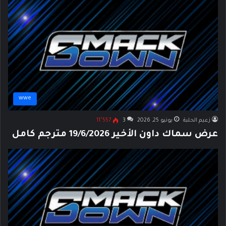
wwe
زعيم الحلبة
يونيو 25, 2026
3
11٬557
عرض سماك داون الأخير 19/6/2026 مترجم كامل