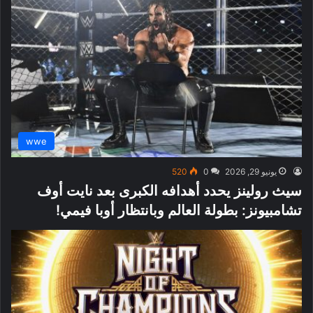
wwe
يونيو 29, 2026
0
520
سيث رولينز يحدد أهدافه الكبرى بعد نايت أوف
تشامبيونز: بطولة العالم وبانتظار أوبا فيمي!