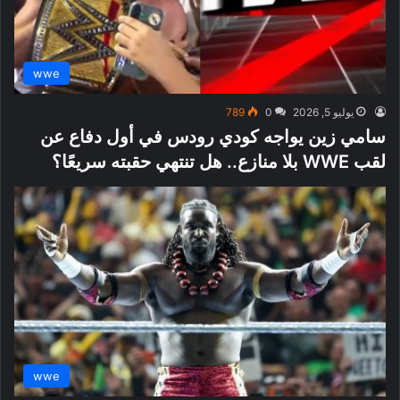
wwe
يوليو 5, 2026
0
789
سامي زين يواجه كودي رودس في أول دفاع عن
لقب WWE بلا منازع.. هل تنتهي حقبته سريعًا؟
wwe