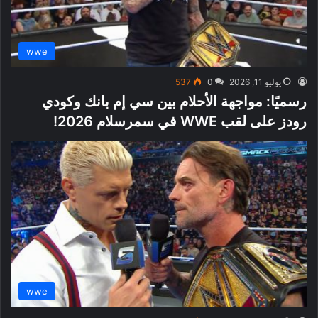
wwe
يوليو 11, 2026
0
537
رسميًا: مواجهة الأحلام بين سي إم بانك وكودي
رودز على لقب WWE في سمرسلام 2026!
wwe