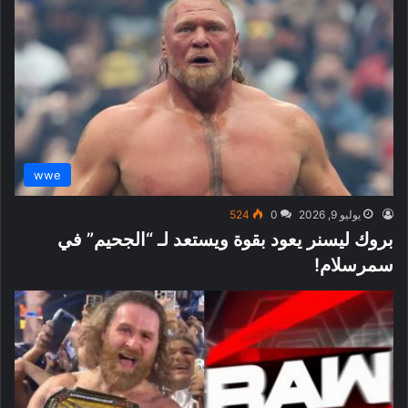
wwe
يوليو 9, 2026
0
524
بروك ليسنر يعود بقوة ويستعد لـ “الجحيم” في
سمرسلام!