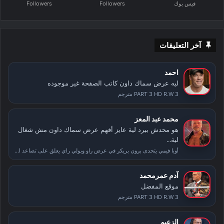
فيس بوك
Followers
Followers
آخر التعليقات
احمد
ليه عرض سماك داون كاتب الصفحة غير موجوده
PART 3 HD R.W 3 مترجم
محمد عبد المعز
هو محدش بيرد لية عايز أفهم عرض سماك داون مش شغال
لية...
أوبا فيمي يتحدى برون بريكر في عرض راو وبولي راي يعلق على تصاعد الأحداث بعد سمر سلام
آدم عمرمحمد
موقع المفضل
PART 3 HD R.W 3 مترجم
الزعيم