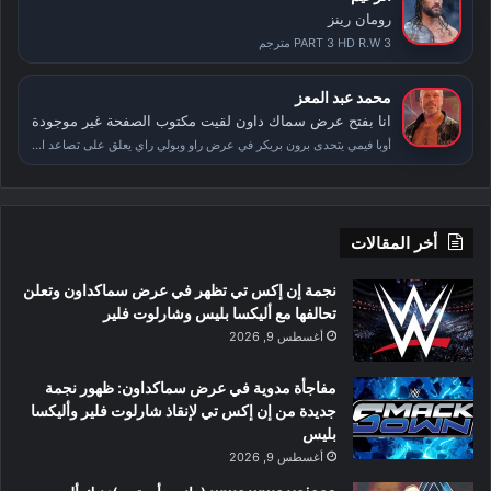
رومان رينز
PART 3 HD R.W 3 مترجم
محمد عبد المعز
انا بفتح عرض سماك داون لقيت مكتوب الصفحة غير موجودة
أوبا فيمي يتحدى برون بريكر في عرض راو وبولي راي يعلق على تصاعد الأحداث بعد سمر سلام
أخر المقالات
نجمة إن إكس تي تظهر في عرض سماكداون وتعلن
تحالفها مع أليكسا بليس وشارلوت فلير
أغسطس 9, 2026
مفاجأة مدوية في عرض سماكداون: ظهور نجمة
جديدة من إن إكس تي لإنقاذ شارلوت فلير وأليكسا
بليس
أغسطس 9, 2026