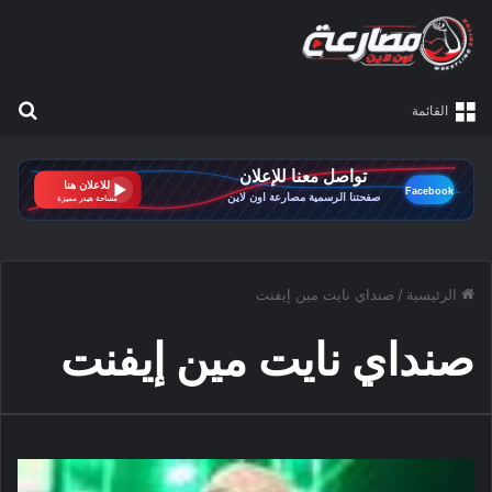
بح
القائمة
الرئيسية
/
صنداي نايت مين إيفنت
صنداي نايت مين إيفنت