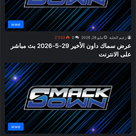
wwe
زعيم الحلبة
مايو 28, 2026
0
2٬032
عرض سماك داون الأخير 29-5-2026 بث مباشر
على الانترنت
wwe