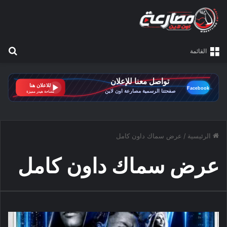
بح
القائمة
الرئيسية
/
عرض سماك داون كامل
عرض سماك داون كامل