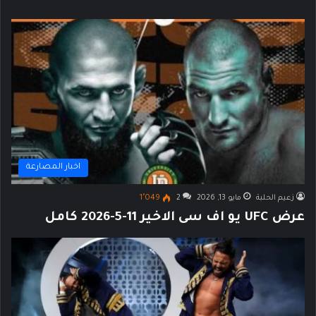
اخبار المصارعة
زعيم الحلبة
مايو 13, 2026
2
1٬049
عرض UFC يو اف سى الاخير 11-5-2026 كامل