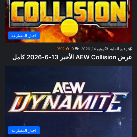
اخبار المصارعة
زعيم الحلبة
يونيو 14, 2026
0
1٬592
عرض AEW Collision الأخير 13-6-2026 كامل
اخبار المصارعة