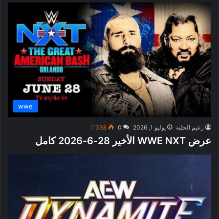
wwe
زعيم الحلبة
يوليو 1, 2026
0
1٬393
عرض WWE NXT الأخير 28-6-2026 كامل