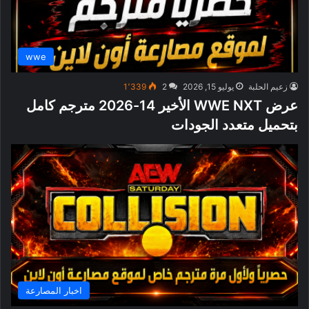
wwe
زعيم الحلبة
يوليو 15, 2026
2
1٬339
عرض WWE NXT الأخير 14-2026 مترجم كامل
بتحميل متعدد الجودات
اخبار المصارعة