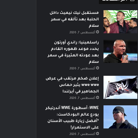
مستقبل نيك نيميث داخل
الحلبة بعد تألقه في سمر
سلام
أغسطس 7, 2026
راسلمينيا: راندي أورتون
يحدد موعد ظهوره القادم
بعد عودته المثيرة في سمر
سلام
أغسطس 7, 2026
إعلان ضخم مرتقب في عرض
wwe wwe يثير حماس
الجماهير في أيرلندا
أغسطس 7, 2026
WWE: أسطورة WWE أندرتيكر
يودع عالم البودكاست:
‘أفضل زيارة طبيب الأسنان
على الاستمرار!
أغسطس 7, 2026