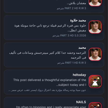
معشان بلاش...
PART 2 HD R.W 3 مترجم
محمد حلاوة
حلوة بس فترة الزعيم قبيلة ترجع تاني حاجة موملة هوة
مفيش ابطل...
PART 3 HD S.S 2026 مترجم
محمد
الترجمه وحشه جدا كلام كتير مبيترجمش وساعات فى تأليف
فى الترجمه
PART 1 HD R.W 3 مترجم
hdtoday
This post delivered a thoughtful explanation of the
subject today and I...
جون سينا يوجه رسالة مؤثرة بعد اعتزال بروك ليسنر عقب عرض سمر سلام
NAILS
I’m often to blogging and i really appreciate your