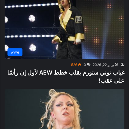
wwe
يونيو 22, 2026
0
526
غياب توني ستورم يقلب خطط AEW لأول إن رأسًا
على عقب!