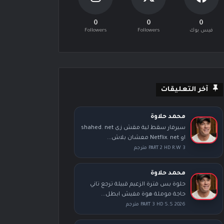
0
0
0
فيس بوك
Followers
Followers
آخر التعليقات
محمد حلاوة
سيرفار سقط لية مقش زى shahed. net
او Netflix. net معشان بلاش...
PART 2 HD R.W 3 مترجم
محمد حلاوة
حلوة بس فترة الزعيم قبيلة ترجع تاني
حاجة موملة هوة مفيش ابطل...
PART 3 HD S.S 2026 مترجم