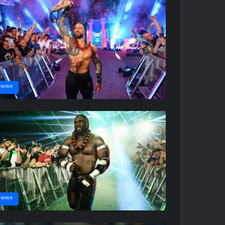
wwe
wwe