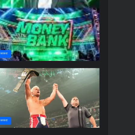
wwe
wwe