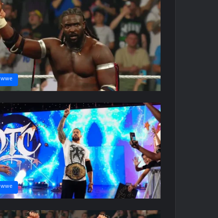
wwe
wwe