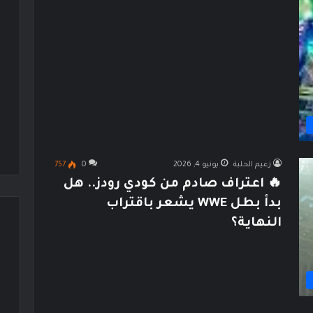
زعيم الحلبة
يونيو 4, 2026
0
757
🔥 اعتراف صادم من كودي رودز.. هل
بدأ بطل WWE يشعر باقتراب
النهاية؟