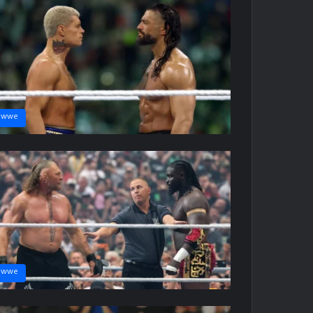
wwe
wwe