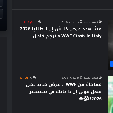
زعيم الحلبة
يونيو 22, 2026
19
18٬449
مشاهدة عرض كلاش إن ايطاليا 2026
WWE Clash In Italy مترجم كامل
زعيم الحلبة
يونيو 10, 2026
0
524
مفاجأة من WWE .. عرض جديد يحل
محل موني إن ذا بانك في سبتمبر
2026! 😱🔥