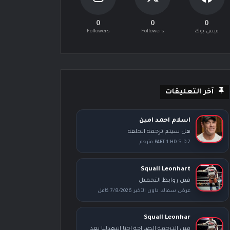
0
0
0
فيس بوك
Followers
Followers
آخر التعليقات
اسلام احمد امين
هل سيتم ترجمه الحلقه
PART 1 HD S.D 7 مترجم
Squall Leonhart
فين روابط التحميل
عرض سماك داون الأخير 7/8/2026 كامل
Squall Leonhar
فين الترجمة الصراجة احنا اتبهدلنا بعد