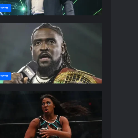
wwe
wwe