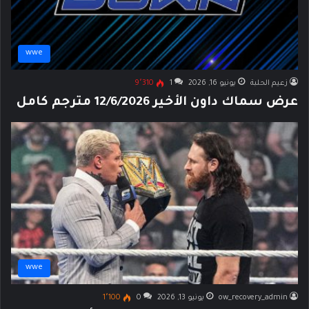
wwe
زعيم الحلبة
يونيو 16, 2026
1
9٬310
عرض سماك داون الأخير 12/6/2026 مترجم كامل
wwe
ow_recovery_admin
يونيو 13, 2026
0
1٬100