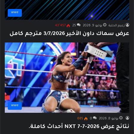
wwe
زعيم الحلبة
يوليو 9, 2026
25
43٬457
عرض سماك داون الأخير 3/7/2026 مترجم كامل
wwe
يوليو 8, 2026
0
685
نتائج عرض NXT 7-7-2026 أحداث كاملة.