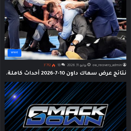
wwe
ow_recovery_admin
يوليو 11, 2026
13
3٬712
نتائج عرض سماك داون 10-7-2026 أحداث كاملة.